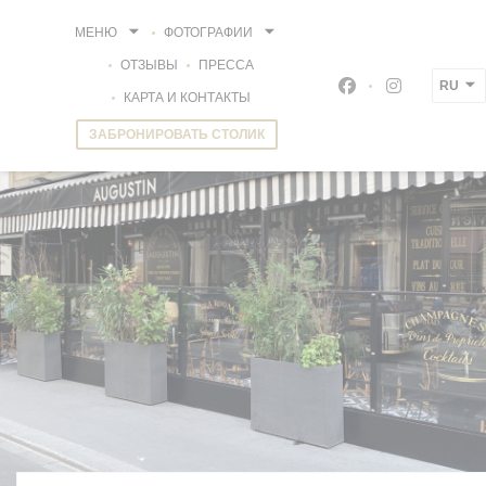
Панель управления cookies
МЕНЮ
ФОТОГРАФИИ
ОТЗЫВЫ
ПРЕССА
RU
Facebook ((откры
Instagram (
КАРТА И КОНТАКТЫ
ЗАБРОНИРОВАТЬ СТОЛИК