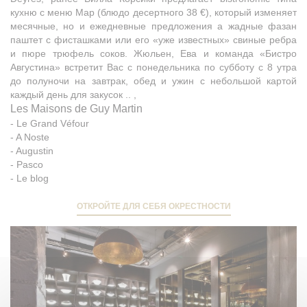
кухню с меню Map (блюдо десертного 38 €), который изменяет
месячные, но и ежедневные предложения а жадные фазан
паштет с фисташками или его «уже известных» свиные ребра
и пюре трюфель соков. Жюльен, Ева и команда «Бистро
Августина» встретит Вас с понедельника по субботу с 8 утра
до полуночи на завтрак, обед и ужин с небольшой картой
каждый день для закусок .. ,
Les Maisons de Guy Martin
-
Le Grand Véfour
-
A Noste
-
Augustin
-
Pasco
-
Le blog
ОТКРОЙТЕ ДЛЯ СЕБЯ ОКРЕСТНОСТИ