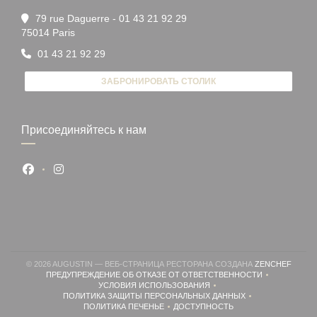
79 rue Daguerre - 01 43 21 92 29
((открывается в новом окне))
75014 Paris
01 43 21 92 29
ЗАБРОНИРОВАТЬ СТОЛИК
Присоединяйтесь к нам
Facebook ((открывается в новом окне))
Instagram ((открывается в новом окне))
((ОТК
© 2026 AUGUSTIN — ВЕБ-СТРАНИЦА РЕСТОРАНА СОЗДАНА
ZENCHEF
ПРЕДУПРЕЖДЕНИЕ ОБ ОТКАЗЕ ОТ ОТВЕТСТВЕННОСТИ
((ОТКРЫВАЕТСЯ В НОВОМ ОКНЕ))
УСЛОВИЯ ИСПОЛЬЗОВАНИЯ
((ОТКРЫВАЕТСЯ В НОВОМ ОКНЕ))
ПОЛИТИКА ЗАЩИТЫ ПЕРСОНАЛЬНЫХ ДАННЫХ
((ОТКРЫВАЕТСЯ В НОВОМ ОКНЕ))
ПОЛИТИКА ПЕЧЕНЬЕ
ДОСТУПНОСТЬ
((ОТКРЫВАЕТСЯ В НОВОМ ОКНЕ))
((ОТКРЫВАЕТСЯ В НОВОМ ОК