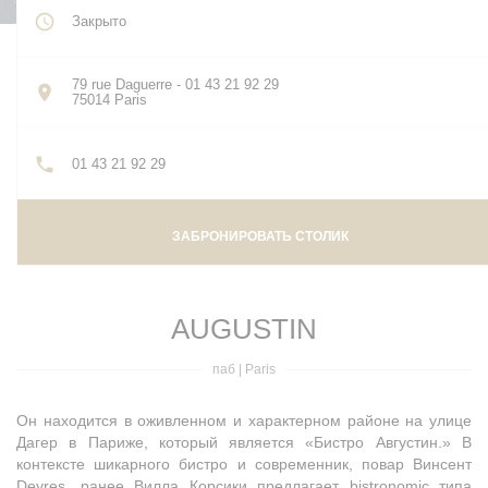
Закрыто
79 rue Daguerre - 01 43 21 92 29
((открывается в новом окне))
75014 Paris
01 43 21 92 29
ЗАБРОНИРОВАТЬ СТОЛИК
AUGUSTIN
паб
|
Paris
Он находится в оживленном и характерном районе на улице
Дагер в Париже, который является «Бистро Августин.» В
контексте шикарного бистро и современник, повар Винсент
Deyres, ранее Вилла Корсики предлагает bistronomic типа