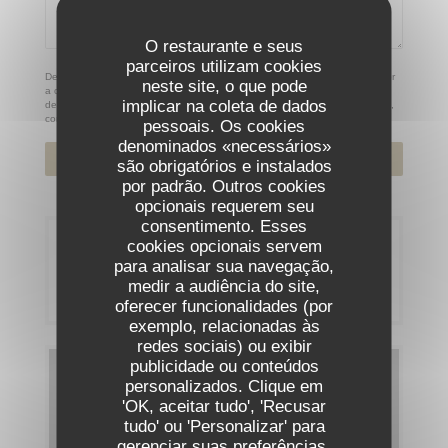
O restaurante e seus
parceiros utilizam cookies
De acordo com a legislação de proteção de dados, tem o direito de se opor
neste site, o que pode
a comunicações de marketing. Pode registar-se na Lista Robinson através
implicar na coleta de dados
de
robinson.pt
. Para mais informações sobre o tratamento dos seus dados,
consulte a nossa
política de privacidade
.
pessoais. Os cookies
denominados «necessários»
são obrigatórios e instalados
por padrão. Outros cookies
opcionais requerem seu
consentimento. Esses
cookies opcionais servem
Reserva
para analisar sua navegação,
medir a audiência do site,
RESERVAR UMA MESA
oferecer funcionalidades (por
exemplo, relacionadas às
redes sociais) ou exibir
publicidade ou conteúdos
Menus
personalizados. Clique em
'OK, aceitar tudo', 'Recusar
DESCUBRA O NOSSO MENU
tudo' ou 'Personalizar' para
gerenciar suas preferências.