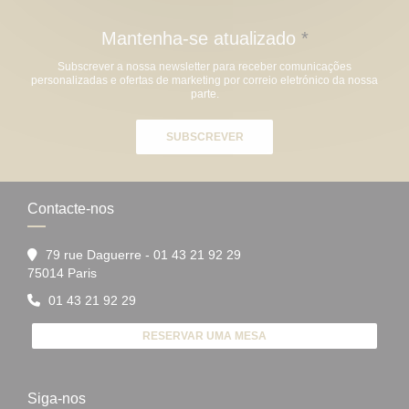
Mantenha-se atualizado
*
Subscrever a nossa newsletter para receber comunicações
personalizadas e ofertas de marketing por correio eletrónico da nossa
parte.
SUBSCREVER
Contacte-nos
79 rue Daguerre - 01 43 21 92 29
((abre numa nova janela))
75014 Paris
01 43 21 92 29
RESERVAR UMA MESA
Siga-nos