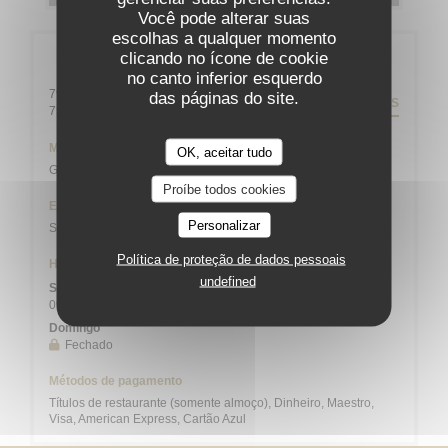
Você pode alterar suas
escolhas a qualquer momento
clicando no ícone de cookie
Informações gerais
no canto inferior esquerdo
79 rue Daguerre - 01 43 21 92 29
das páginas do site.
DIREÇÕES
((abre numa nova janela))
75014 Paris
Metro
OK, aceitar tudo
Gaîté
Proíbe todos cookies
Estação de bicicletas
Personalizar
Station n° 14103 132 / 136 AVENUE DU MAINE
Política de proteção de dados pessoais
Horário de abertura
undefined
Seg
-
Sab
09:00 - 13:45
19:00 - 21:45
•
Domingo
Fechado
Métodos de pagamento
Títulos de restaurante (somente almoço), Dinheiro, Maestro,
Visa, American Express, Cartão Azul