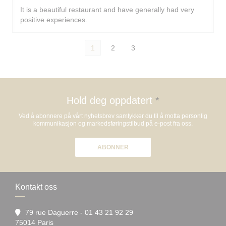
It is a beautiful restaurant and have generally had very
positive experiences.
1
2
3
Hold deg oppdatert
*
Ved å abonnere på vårt nyhetsbrev samtykker du til å motta personlig
kommunikasjon og markedsføringstilbud på e-post fra oss.
ABONNER
Kontakt oss
79 rue Daguerre - 01 43 21 92 29
((åpner i et nytt vindu))
75014 Paris