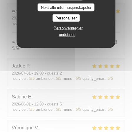
Nekt alle informasjonskapsler
yeonghun
J
Personaliser
2026-08-03
- 19:00 - guests 4
service
:
5
/5
ambience
:
5
/5
menu
:
5
/5
quality_price
:
5
/5
Personvernregler
undefined
최고의 분위기, 최고의 맛, 프랑스어가 서툴지만 서버가 친
절함
Jackie
P
2026-07-31
- 19:00 - guests 2
service
:
5
/5
ambience
:
5
/5
menu
:
5
/5
quality_price
:
5
/5
Sabine
E
2026-08-01
- 12:00 - guests 5
service
:
5
/5
ambience
:
5
/5
menu
:
5
/5
quality_price
:
5
/5
Véronique
V