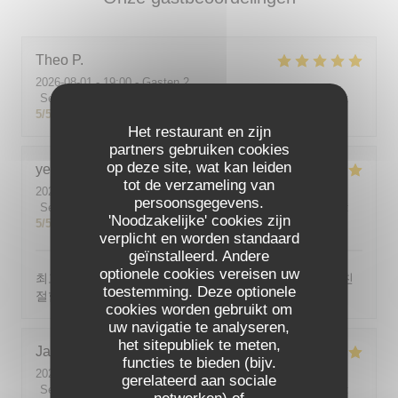
Theo
P
2026-08-01
- 19:00 - Gasten 2
Service
:
5
/5
Atmosfeer
:
5
/5
Keuken
:
5
/5
Kwaliteit / Prijs
:
5
/5
Het restaurant en zijn
partners gebruiken cookies
op deze site, wat kan leiden
yeonghun
J
tot de verzameling van
2026-08-03
- 19:00 - Gasten 4
persoonsgegevens.
Service
:
5
/5
Atmosfeer
:
5
/5
Keuken
:
5
/5
Kwaliteit / Prijs
:
'Noodzakelijke' cookies zijn
5
/5
verplicht en worden standaard
geïnstalleerd. Andere
optionele cookies vereisen uw
최고의 분위기, 최고의 맛, 프랑스어가 서툴지만 서버가 친
toestemming. Deze optionele
절함
cookies worden gebruikt om
uw navigatie te analyseren,
het sitepubliek te meten,
Jackie
P
functies te bieden (bijv.
2026-07-31
- 19:00 - Gasten 2
gerelateerd aan sociale
Service
:
5
/5
Atmosfeer
:
5
/5
Keuken
:
5
/5
Kwaliteit / Prijs
: