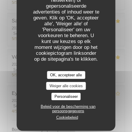
netwerken) of
5
/5
gepersonaliseerde
advertenties of inhoud weer te
geven. Klik op 'OK, accepteer
Sabine
E
alle', 'Weiger alle' of
2026-08-01
- 12:00 - Gasten 5
'Personaliseer' om uw
Service
:
5
/5
Atmosfeer
:
5
/5
Keuken
:
5
/5
Kwaliteit / Prijs
:
voorkeuren te beheren. U
5
/5
kunt uw keuzes op elk
moment wijzigen door op het
cookiepictogram linksonder
Véronique
V
op de sitepagina's te klikken.
2026-07-29
- 20:30 - Gasten 4
Service
:
5
/5
Atmosfeer
:
5
/5
Keuken
:
5
/5
Kwaliteit / Prijs
:
5
/5
OK, accepteer alle
Weiger alle cookies
Eylard
V
Personaliseer
2026-07-27
- 20:30 - Gasten 2
Service
:
4
/5
Atmosfeer
:
4
/5
Keuken
:
4
/5
Kwaliteit / Prijs
:
Beleid voor de bescherming van
persoonsgegevens
4
/5
Cookiebeleid
Bonne cuisine symphatique