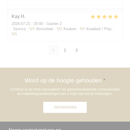
Kay
H
2026-07-21
- 20:00 - Gasten 2
Service
:
5
/5
Atmosfeer
:
5
/5
Keuken
:
5
/5
Kwaliteit / Prijs
:
5
/5
1
2
3
Word op de hoogte gehouden
*
Schrijf je in op onze nieuwsbrief om gepersonaliseerde communicatie
en marketingaanbiedingen per e-mail van ons te ontvangen.
ABONNEREN