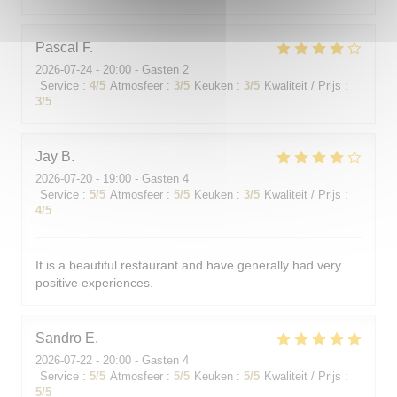
Pascal
F
2026-07-24
- 20:00 - Gasten 2
Service
:
4
/5
Atmosfeer
:
3
/5
Keuken
:
3
/5
Kwaliteit / Prijs
:
3
/5
Jay
B
2026-07-20
- 19:00 - Gasten 4
Service
:
5
/5
Atmosfeer
:
5
/5
Keuken
:
3
/5
Kwaliteit / Prijs
:
4
/5
It is a beautiful restaurant and have generally had very
positive experiences.
Sandro
E
2026-07-22
- 20:00 - Gasten 4
Service
:
5
/5
Atmosfeer
:
5
/5
Keuken
:
5
/5
Kwaliteit / Prijs
:
5
/5