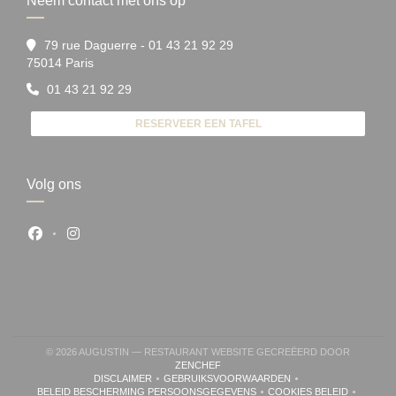
Neem contact met ons op
79 rue Daguerre - 01 43 21 92 29
((opent in een nieuw venster))
75014 Paris
01 43 21 92 29
RESERVEER EEN TAFEL
Volg ons
Facebook ((opent in een nieuw venster))
Instagram ((opent in een nieuw venster))
© 2026 AUGUSTIN — RESTAURANT WEBSITE GECREËERD DOOR
((OPENT IN EEN NIEUW VENSTER))
ZENCHEF
DISCLAIMER
GEBRUIKSVOORWAARDEN
((OPENT IN EEN NIEUW VENSTER))
((OPENT IN EEN NIEUW VENSTER))
BELEID BESCHERMING PERSOONSGEGEVENS
COOKIES BELEID