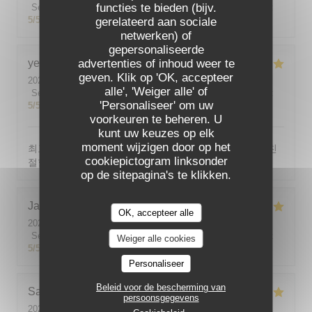
functies te bieden (bijv.
Service
:
5
/5
Atmosfeer
:
5
/5
Keuken
:
5
/5
Kwaliteit / Prijs
:
5
/5
gerelateerd aan sociale
netwerken) of
gepersonaliseerde
yeonghun
advertenties of inhoud weer te
J
geven. Klik op 'OK, accepteer
2026-08-03
- 19:00 - Gasten 4
alle', 'Weiger alle' of
Service
:
5
/5
Atmosfeer
:
5
/5
Keuken
:
5
/5
Kwaliteit / Prijs
:
'Personaliseer' om uw
5
/5
voorkeuren te beheren. U
kunt uw keuzes op elk
moment wijzigen door op het
최고의 분위기, 최고의 맛, 프랑스어가 서툴지만 서버가 친
cookiepictogram linksonder
절함
op de sitepagina's te klikken.
Jackie
P
OK, accepteer alle
2026-07-31
- 19:00 - Gasten 2
Service
:
5
/5
Atmosfeer
:
5
/5
Keuken
:
5
/5
Kwaliteit / Prijs
:
Weiger alle cookies
5
/5
Personaliseer
Beleid voor de bescherming van
Sabine
E
persoonsgegevens
2026-08-01
- 12:00 - Gasten 5