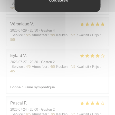
Cookiebeleid
Service
:
5
/5
Atmosfeer
:
5
/5
Keuken
:
5
/5
Kwaliteit / Prijs
:
5
/5
Véronique
V
2026-07-29
- 20:30 - Gasten 4
Service
:
5
/5
Atmosfeer
:
5
/5
Keuken
:
5
/5
Kwaliteit / Prijs
:
5
/5
Eylard
V
2026-07-27
- 20:30 - Gasten 2
Service
:
4
/5
Atmosfeer
:
4
/5
Keuken
:
4
/5
Kwaliteit / Prijs
:
4
/5
Bonne cuisine symphatique
Pascal
F
2026-07-24
- 20:00 - Gasten 2
Service
:
4
/5
Atmosfeer
:
3
/5
Keuken
:
3
/5
Kwaliteit / Prijs
: