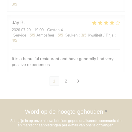
3
/5
Jay
B
2026-07-20
- 19:00 - Gasten 4
Service
:
5
/5
Atmosfeer
:
5
/5
Keuken
:
3
/5
Kwaliteit / Prijs
:
4
/5
It is a beautiful restaurant and have generally had very
positive experiences.
1
2
3
Word op de hoogte gehouden
*
Schrijf je in op onze nieuwsbrief om gepersonaliseerde communicatie
en marketingaanbiedingen per e-mail van ons te ontvangen.