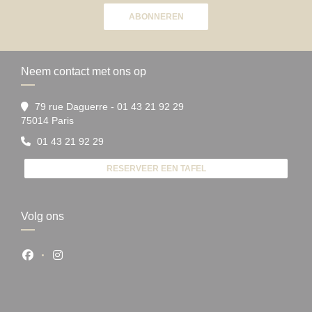
ABONNEREN
Neem contact met ons op
79 rue Daguerre - 01 43 21 92 29
((opent in een nieuw venster))
75014 Paris
01 43 21 92 29
RESERVEER EEN TAFEL
Volg ons
Facebook ((opent in een nieuw venster))
Instagram ((opent in een nieuw venster))