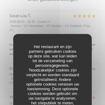
Sarah-Lou
T
2026-08-03
- 19:30 - Gasten 4
Service
:
5
/5
Atmosfeer
:
5
/5
Keuken
:
5
/5
Kwaliteit / Prijs
:
5
/5
Excellent ! Tout est délicieux, bien présentés, le personnel
Het restaurant en zijn
est vraiment au top : accueillant, souriant, attentionné et
partners gebruiken cookies
très professionnel. Je recommande sans hésiter !
op deze site, wat kan leiden
tot de verzameling van
persoonsgegevens.
Emilie
J
'Noodzakelijke' cookies zijn
2026-08-05
- 20:30 - Gasten 2
verplicht en worden standaard
Service
:
5
/5
Atmosfeer
:
5
/5
Keuken
:
5
/5
Kwaliteit / Prijs
:
geïnstalleerd. Andere
5
/5
optionele cookies vereisen uw
toestemming. Deze optionele
cookies worden gebruikt om
Theo
P
uw navigatie te analyseren,
het sitepubliek te meten,
2026-08-01
- 19:00 - Gasten 2