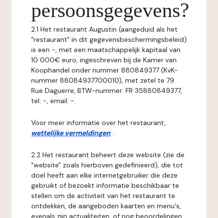
persoonsgegevens?
2.1 Het restaurant Augustin (aangeduid als het
"restaurant" in dit gegevensbeschermingsbeleid)
is een -, met een maatschappelijk kapitaal van
10 000€ euro, ingeschreven bij de Kamer van
Koophandel onder nummer 880849377 (KvK-
nummer 88084937700010), met zetel te 79
Rue Daguerre, BTW-nummer: FR 35880849377,
tel: -, email: -.
Voor meer informatie over het restaurant,
wettelijke vermeldingen
.
2.2 Het restaurant beheert deze website (zie de
"website" zoals hierboven gedefinieerd), die tot
doel heeft aan elke internetgebruiker die deze
gebruikt of bezoekt informatie beschikbaar te
stellen om de activiteit van het restaurant te
ontdekken, de aangeboden kaarten en menu's,
evenals zijn actualiteiten, of nog beoordelingen