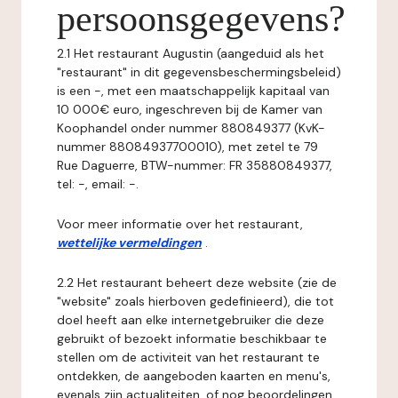
persoonsgegevens?
2.1 Het restaurant Augustin (aangeduid als het
"restaurant" in dit gegevensbeschermingsbeleid)
is een -, met een maatschappelijk kapitaal van
10 000€ euro, ingeschreven bij de Kamer van
Koophandel onder nummer 880849377 (KvK-
nummer 88084937700010), met zetel te 79
Rue Daguerre, BTW-nummer: FR 35880849377,
tel: -, email: -.
Voor meer informatie over het restaurant,
wettelijke vermeldingen
.
2.2 Het restaurant beheert deze website (zie de
"website" zoals hierboven gedefinieerd), die tot
doel heeft aan elke internetgebruiker die deze
gebruikt of bezoekt informatie beschikbaar te
stellen om de activiteit van het restaurant te
ontdekken, de aangeboden kaarten en menu's,
evenals zijn actualiteiten, of nog beoordelingen