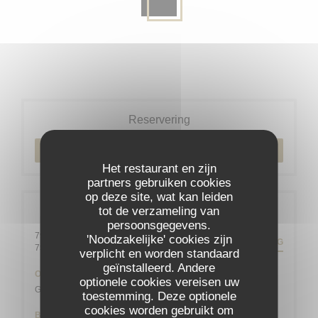
Reservering
RESERVEER EEN TAFEL
Het restaurant en zijn
partners gebruiken cookies
op deze site, wat kan leiden
tot de verzameling van
Algemene informatie
persoonsgegevens.
79 rue Daguerre - 01 43 21 92 29
'Noodzakelijke' cookies zijn
ROUTEBESCHRIJVING
((opent in een nieuw venster))
75014 Paris
verplicht en worden standaard
geïnstalleerd. Andere
Ondergrondse
optionele cookies vereisen uw
Gaîté
toestemming. Deze optionele
cookies worden gebruikt om
Bike station