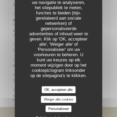
uw navigatie te analyseren,
Station n° 14103 132 / 136 AVENUE DU MAINE
het sitepubliek te meten,
functies te bieden (bijv.
Openingstijden
gerelateerd aan sociale
Maa
-
Zat
netwerken) of
09:00 - 13:45
19:00 - 21:45
•
gepersonaliseerde
Zondag
advertenties of inhoud weer te
Gesloten
geven. Klik op 'OK, accepteer
alle', 'Weiger alle' of
Keuken
'Personaliseer' om uw
Creatief, Bistronomique
voorkeuren te beheren. U
kunt uw keuzes op elk
Soort bedrijf
moment wijzigen door op het
kroeg
cookiepictogram linksonder
op de sitepagina's te klikken.
Diensten
Toilet en toegang voor gehandicapten, Groepsmaaltijden
OK, accepteer alle
Betaalmethoden
NL - restaurant van Titres (uniquement le midi), Contant geld,
Weiger alle cookies
meester, Visa, American Express, Debetkaart
Personaliseer