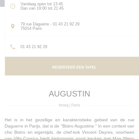
Vandaag open tot 13:45
Dan van 19:00 tot 21:45
79 rue Daguerre - 01 43 21 92 29
((opent in een nieuw venster))
75014 Paris
01 43 21 92 29
RESERVEER EEN TAFEL
AUGUSTIN
kroeg
|
Paris
Het is in het gezellige en karakteristieke gebied van de rue
Daguerre in Parijs, dat is de "Bistro Augustine." In een context van
chic Bistro en eigentijds, de chef-kok Vincent Deyres, voorheen
van Villa Corsica biedt bistronomic soort keuken met Map Menu