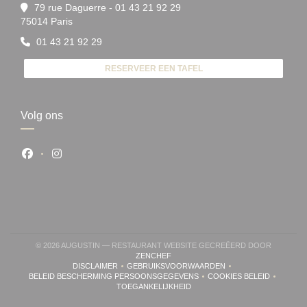
79 rue Daguerre - 01 43 21 92 29
((opent in een nieuw venster))
75014 Paris
01 43 21 92 29
RESERVEER EEN TAFEL
Volg ons
Facebook ((opent in een nieuw venster))
Instagram ((opent in een nieuw venster))
© 2026 AUGUSTIN — RESTAURANT WEBSITE GECREËERD DOOR
((OPENT IN EEN NIEUW VENSTER))
ZENCHEF
DISCLAIMER
GEBRUIKSVOORWAARDEN
((OPENT IN EEN NIEUW VENSTER))
((OPENT IN EEN NIEUW VENSTER))
BELEID BESCHERMING PERSOONSGEGEVENS
COOKIES BELEID
((OPENT IN EEN NIEUW VENSTER))
((OPENT IN EEN 
TOEGANKELIJKHEID
((OPENT IN EEN NIEUW VENSTER))