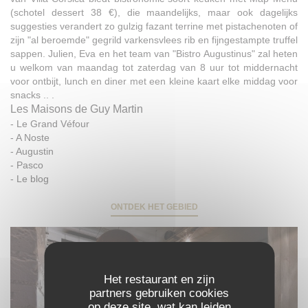
(schotel dessert 38 €), die maandelijks, maar ook dagelijks
suggesties verandert zo gulzig fazant terrine met pistachenoten of
zijn "al beroemde" gegrild varkensvlees rib en fijngestampte truffel
sappen. Julien, Eva en het team van "Bistro Augustinus" zal heten
u welkom van maandag tot zaterdag van 8 uur tot middernacht
voor ontbijt, lunch en diner met een kleine kaart elke middag voor
snacks .. .
Les Maisons de Guy Martin
-
Le Grand Véfour
-
A Noste
-
Augustin
-
Pasco
-
Le blog
ONTDEK HET GEBIED
Het restaurant en zijn
partners gebruiken cookies
op deze site, wat kan leiden