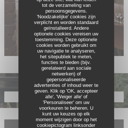
tot de verzameling van
persoonsgegevens.
'Noodzakelijke' cookies zijn
verplicht en worden standaard
geïnstalleerd. Andere
optionele cookies vereisen uw
toestemming. Deze optionele
cookies worden gebruikt om
uw navigatie te analyseren,
het sitepubliek te meten,
functies te bieden (bijv.
gerelateerd aan sociale
netwerken) of
gepersonaliseerde
Ontdek ons menu
advertenties of inhoud weer te
geven. Klik op 'OK, accepteer
alle', 'Weiger alle' of
ONTDEK ONS MENU
'Personaliseer' om uw
voorkeuren te beheren. U
kunt uw keuzes op elk
moment wijzigen door op het
cookiepictogram linksonder