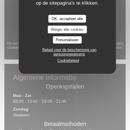
op de sitepagina's te klikken.
OK, accepteer alle
Weiger alle cookies
Personaliseer
Om de interactieve Waze-kaart weer te geven, moet u Waze Map (Google)
cookies accepteren. Deze cookies kunnen navigatie- en locatiegegevens
Beleid voor de bescherming van
verzamelen.
Toestaan
persoonsgegevens
Cookiebeleid
Algemene informatie
Openingstijden
Maa
-
Zat
09:00 - 13:45
19:00 - 21:45
•
Zondag
Gesloten
Betaalmethoden