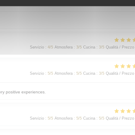
Servizio
:
4
/5
Atmosfera
:
4
/5
Cucina
:
4
/5
Qualità / Prezzo
Servizio
:
4
/5
Atmosfera
:
3
/5
Cucina
:
3
/5
Qualità / Prezzo
Servizio
:
5
/5
Atmosfera
:
5
/5
Cucina
:
3
/5
Qualità / Prezzo
ery positive experiences.
Servizio
:
5
/5
Atmosfera
:
5
/5
Cucina
:
5
/5
Qualità / Prezzo