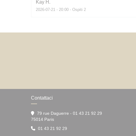
Kay
H
2026-07-21
- 20:00 - Ospiti 2
Contattaci
79 rue Daguerre - 01 43 21 92 29
((apre una nuova finestra))
75014 Paris
01 43 21 92 29