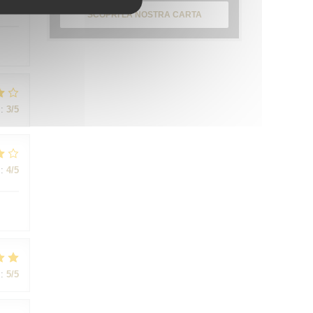
:
4
/5
SCOPRI LA NOSTRA CARTA
:
3
/5
:
4
/5
:
5
/5