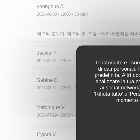
yeonghun
J
2026-08-03
- 19:00 - Ospiti 4
최고의 분위기, 최고의 맛, 프랑스어가 서툴지만 서버
Jackie
P
2026-07-31
- 19:00 - Ospiti 2
Il ristorante e i s
di dati personali.
predefinita. Altri 
Sabine
E
analizzare la tua n
ai social network)
2026-08-01
- 12:00 - Ospiti 5
'Rifiuta tutto' o 'P
momento cl
Véronique
V
2026-07-29
- 20:30 - Ospiti 4
Eylard
V