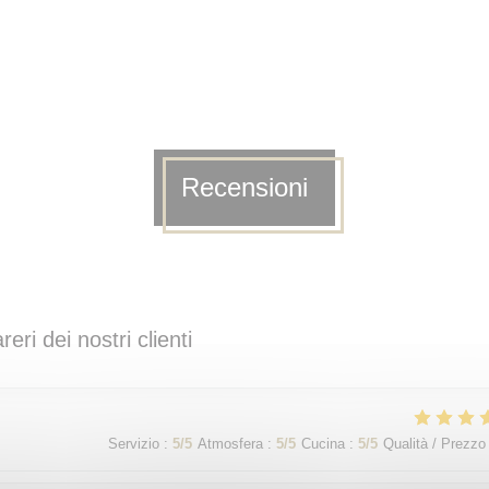
Recensioni
areri dei nostri clienti
Servizio
:
5
/5
Atmosfera
:
5
/5
Cucina
:
5
/5
Qualità / Prezzo