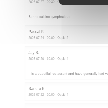
2026-07-27
- 20:30 - Ospiti 2
Bonne cuisine symphatique
Pascal
F
2026-07-24
- 20:00 - Ospiti 2
Jay
B
2026-07-20
- 19:00 - Ospiti 4
It is a beautiful restaurant and have generally had v
Sandro
E
2026-07-22
- 20:00 - Ospiti 4