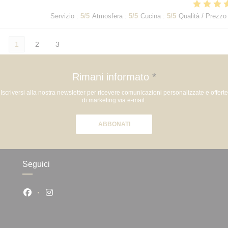
Servizio
:
5
/5
Atmosfera
:
5
/5
Cucina
:
5
/5
Qualità / Prezzo
1
2
3
Rimani informato
*
Iscriversi alla nostra newsletter per ricevere comunicazioni personalizzate e offerte
di marketing via e-mail.
ABBONATI
Seguici
Facebook ((apre una nuova finestra))
Instagram ((apre una nuova finestra))