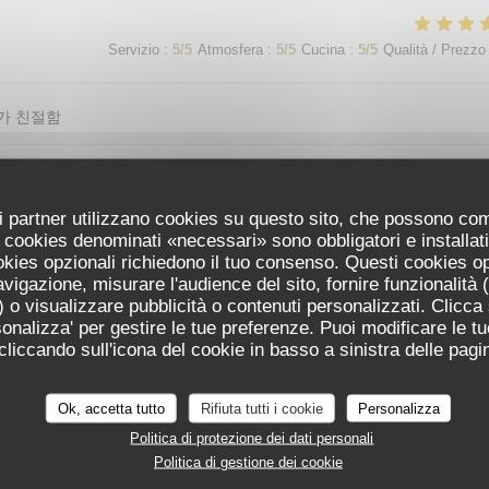
Servizio
:
5
/5
Atmosfera
:
5
/5
Cucina
:
5
/5
Qualità / Prezzo
가 친절함
Servizio
:
5
/5
Atmosfera
:
5
/5
Cucina
:
5
/5
Qualità / Prezzo
uoi partner utilizzano cookies su questo sito, che possono co
 I cookies denominati «necessari» sono obbligatori e installa
cookies opzionali richiedono il tuo consenso. Questi cookies o
avigazione, misurare l'audience del sito, fornire funzionalità
 o visualizzare pubblicità o contenuti personalizzati. Clicca s
Servizio
:
5
/5
Atmosfera
:
5
/5
Cucina
:
5
/5
Qualità / Prezzo
ersonalizza' per gestire le tue preferenze. Puoi modificare le tu
iccando sull'icona del cookie in basso a sinistra delle pagin
Servizio
:
5
/5
Atmosfera
:
5
/5
Cucina
:
5
/5
Qualità / Prezzo
Ok, accetta tutto
Rifiuta tutti i cookie
Personalizza
Politica di protezione dei dati personali
Politica di gestione dei cookie