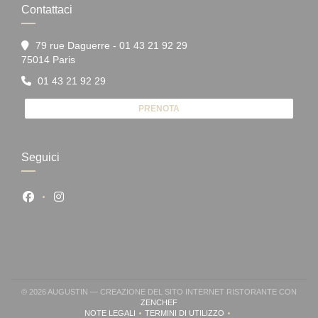
Contattaci
79 rue Daguerre - 01 43 21 92 29
((apre una nuova finestra))
75014 Paris
01 43 21 92 29
PRENOTA
Seguici
Facebook ((apre una nuova finestra))
Instagram ((apre una nuova finestra))
© 2026 AUGUSTIN — CREAZIONE DEL SITO INTERNET RISTORANTE CON
((APRE UNA NUOVA FINESTRA))
ZENCHEF
NOTE LEGALI
TERMINI DI UTILIZZO
((APRE UNA NUOVA FINESTRA))
((APRE UNA NUOVA FINESTRA))