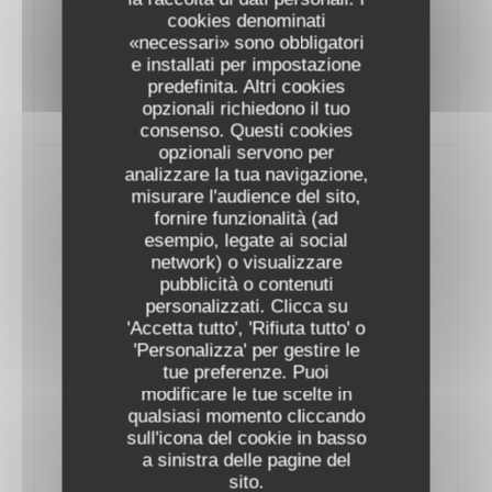
AOP L'Alzetto Prestige Famille Albertini
cookies denominati
2023
«necessari» sono obbligatori
53,00 EUR
e installati per impostazione
predefinita. Altri cookies
opzionali richiedono il tuo
consenso. Questi cookies
opzionali servono per
analizzare la tua navigazione,
Vins Rouges
misurare l'audience del sito,
fornire funzionalità (ad
esempio, legate ai social
BOURGOGNE
network) o visualizzare
pubblicità o contenuti
AOC Pinot Noir Thierry et Pascale Matrot
personalizzati. Clicca su
2022
'Accetta tutto', 'Rifiuta tutto' o
54,00 EUR
'Personalizza' per gestire le
tue preferenze. Puoi
modificare le tue scelte in
AOC MarangesThierry et Pascale Matrot
qualsiasi momento cliccando
2023
sull'icona del cookie in basso
57,00 EUR
a sinistra delle pagine del
sito.