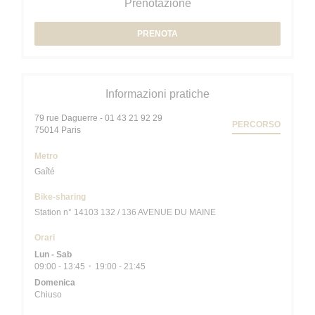
Prenotazione
PRENOTA
Informazioni pratiche
79 rue Daguerre - 01 43 21 92 29
PERCORSO
((apre una nuova finestra))
75014 Paris
Metro
Gaîté
Bike-sharing
Station n° 14103 132 / 136 AVENUE DU MAINE
Orari
Lun
-
Sab
09:00 - 13:45
19:00 - 21:45
•
Domenica
Chiuso