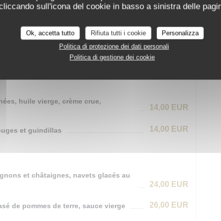
iccando sull'icona del cookie in basso a sinistra delle pagin
21,00 EUR
Ok, accetta tutto
Rifiuta tutti i cookie
Personalizza
Menu
42,00 EUR
Politica di protezione dei dati personali
e + Plat + Dessert
Politica di gestione dei cookie
hées, huile vierge, crème crue,
14,00 EUR
14,00 EUR
uges et guindillas
pignons et châtaignes, navets glacés au
24,00 EUR
26,00 EUR
asé de pommes de terre, sauce vierge