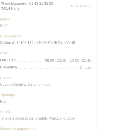
79 rue Daguerre - 01 43 21 92 29
PERCORSO
((apre una nuova finestra))
75014 Paris
Metro
Gaîté
Bike-sharing
Station n° 14103 132 / 136 AVENUE DU MAINE
Orari
Lun
-
Sab
09:00 - 13:45
19:00 - 21:45
•
Domenica
Chiuso
Cucina
Cucina Creativa, Bistronomique
Tipologia
Pub
Servizi
Toilette e accesso per disabili, Pranzi di gruppo
Metodo di pagamento