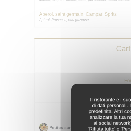
Aperol, saint germain, Campari Spritz
Apérol, Prosecco, eau gazeuse
Car
For
Poulet fermier rôti au
Il ristorante e i s
di dati personali.
Pour patie
predefinita. Altri 
analizzare la tua n
ai social network)
Petites sardines de Galice « LA GUILDIV
'Rifiuta tutto' o 'P