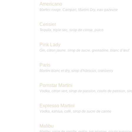
Americano
Martini rouge, Campari, Martini Dry, eau gazeuse
Cerisier
Tequila, triple sec, sirop de cerise, pulco
Pink Lady
Gin, citron jaune, sirop de sucre, grenadine, blanc d’œuf
Paris
Martini blanc et dry, sirop d'hibiscus, cranberry
Pornstar Martini
Vodka, citron vert, sirop de passion, coulis de passion, sir
Expresso Martini
Vodka, kahlua, café, sirop de sucre de canne
Malibu
Malibu, sirop de vanille, pulco, jus ananas, coulis passion