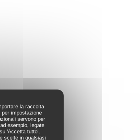
mportare la raccolta
ti per impostazione
pzionali servono per
 (ad esempio, legate
u 'Accetta tutto',
e scelte in qualsiasi