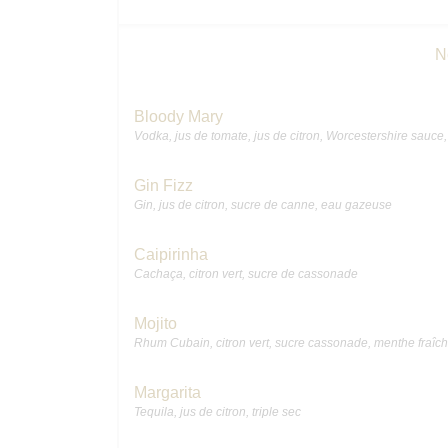
N
Bloody Mary
Vodka, jus de tomate, jus de citron, Worcestershire sauce, 
Gin Fizz
Gin, jus de citron, sucre de canne, eau gazeuse
Caipirinha
Cachaça, citron vert, sucre de cassonade
Mojito
Rhum Cubain, citron vert, sucre cassonade, menthe fraîc
Margarita
Tequila, jus de citron, triple sec