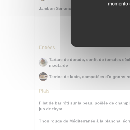
momento cl
Jambon Serrano affiné 24 mois
Entré
Entrées
Tartare de dorade, confit de tomates séc
moutarde
Terrine de lapin, compotées d'oignons ro
Plats
Filet de bar rôti sur la peau, poêlée de cham
jus de thym
Thon rouge de Méditerranée à la plancha, écr