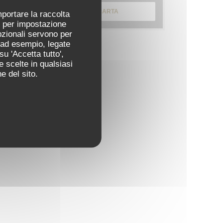
SCOPRI LA NOSTRA CARTA
mportare la raccolta
ti per impostazione
pzionali servono per
 (ad esempio, legate
u 'Accetta tutto',
e scelte in qualsiasi
e del sito.