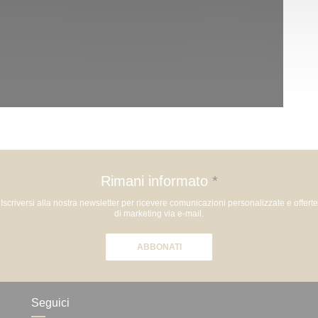
Rimani informato
*
Iscriversi alla nostra newsletter per ricevere comunicazioni personalizzate e offerte
di marketing via e-mail.
ABBONATI
Seguici