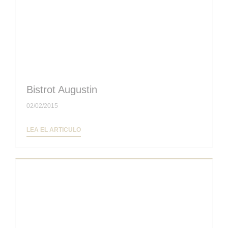
Bistrot Augustin
02/02/2015
((ABRE EN UNA NUEVA VENTANA))
LEA EL ARTICULO