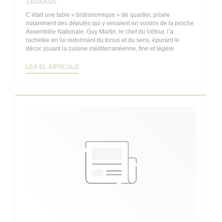
23/10/2020
C’était une table « bistronomique » de quartier, prisée
notamment des députés qui y venaient en voisins de la proche
Assemblée Nationale. Guy Martin, le chef du Véfour, l’a
rachetée en lui redonnant du tonus et du sens, épurant le
décor, jouant la cuisine méditerranéenne, fine et légère.
((ABRE EN UNA NUEVA VENTANA))
LEA EL ARTICULO