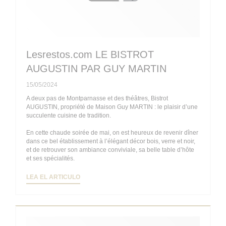
Lesrestos.com LE BISTROT
AUGUSTIN PAR GUY MARTIN
15/05/2024
A deux pas de Montparnasse et des théâtres, Bistrot
AUGUSTIN, propriété de Maison Guy MARTIN : le plaisir d’une
succulente cuisine de tradition.
En cette chaude soirée de mai, on est heureux de revenir dîner
dans ce bel établissement à l’élégant décor bois, verre et noir,
et de retrouver son ambiance conviviale, sa belle table d’hôte
et ses spécialités.
((ABRE EN UNA NUEVA VENTANA))
LEA EL ARTICULO