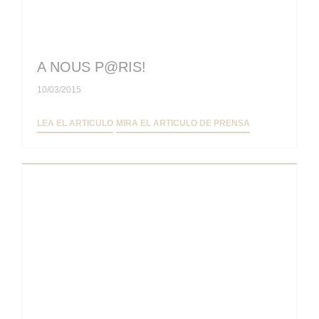
A NOUS P@RIS!
10/03/2015
((ABRE EN UNA NUEVA VENTANA))
((ABRE EN UNA
LEA EL ARTICULO
MIRA EL ARTICULO DE PRENSA