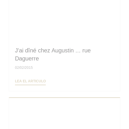
J'ai dîné chez Augustin ... rue
Daguerre
02/02/2015
((ABRE EN UNA NUEVA VENTANA))
LEA EL ARTICULO