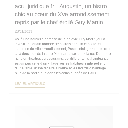
actu-juridique.fr - Augustin, un bistro
chic au cœur du XVe arrondissement
repris par le chef étoilé Guy Martin
28/11/2023
Voilà une nouvelle adresse de la galaxie Guy Martin, qui a
investi un certain nombre de bistrots dans la capitale. Si
l’adresse du VIIe arrondissement, Pasco, était grandiose, celle-
ci, à deux pas de la gare Montparnasse, dans la rue Daguerre
riche en théâtres et restaurants, est différente. Ici, l’ambiance
est un peu celle d’un village, où les habitués s’interpellent
d’une table, d’une fenêtre à l’autre et les fêtards davantage
plus de la partie que dans les coins huppés de Paris.
((ABRE EN UNA NUEVA VENTANA))
LEA EL ARTICULO