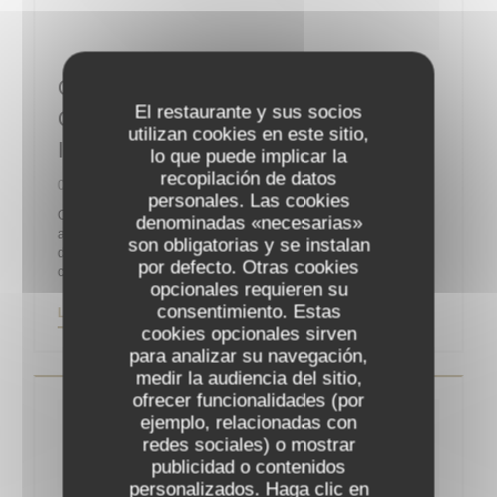
Guy Martin : “La Reprise Sera
El restaurante y sus socios
Compliquée Sans La Clientèle
utilizan cookies en este sitio,
Internationale”
lo que puede implicar la
recopilación de datos
06/05/2020
personales. Las cookies
On ne présente plus le chef Guy Martin, un des célèbres
denominadas «necesarias»
acteurs de la gastronomie française, propriétaire et chef
son obligatorias y se instalan
d’orchestre du Grand Véfour depuis 2011 après y être entré
por defecto. Otras cookies
comme directeur en 1991 pour la famille Jean Taittinger.
opcionales requieren su
consentimiento. Estas
((ABRE EN UNA NUEVA VENTANA))
LEA EL ARTICULO
cookies opcionales sirven
para analizar su navegación,
medir la audiencia del sitio,
ofrecer funcionalidades (por
ejemplo, relacionadas con
redes sociales) o mostrar
publicidad o contenidos
personalizados. Haga clic en