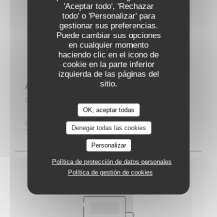
'Aceptar todo', 'Rechazar
todo' o 'Personalizar' para
gestionar sus preferencias.
Puede cambiar sus opciones
en cualquier momento
haciendo clic en el icono de
cookie en la parte inferior
izquierda de las páginas del
sitio.
Augustin, la nouvelle bonne adresse
01/09/2019
OK, aceptar todas
((ABRE EN UNA NUEVA VENTANA))
LEA EL ARTICULO
Denegar todas las cookies
Personalizar
Política de protección de datos personales
Política de gestión de cookies