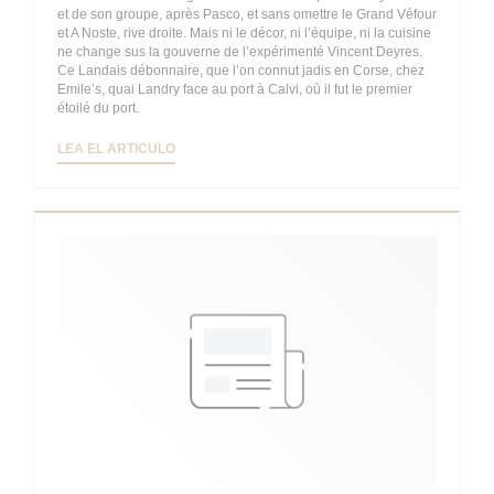
et de son groupe, après Pasco, et sans omettre le Grand Véfour
et A Noste, rive droite. Mais ni le décor, ni l’équipe, ni la cuisine
ne change sus la gouverne de l’expérimenté Vincent Deyres.
Ce Landais débonnaire, que l’on connut jadis en Corse, chez
Emile’s, quai Landry face au port à Calvi, où il fut le premier
étoilé du port.
((ABRE EN UNA NUEVA VENTANA))
LEA EL ARTICULO