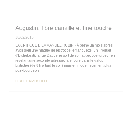
Augustin, fibre canaille et fine touche
18/02/2015
LA CRITIQUE D'EMMANUEL RUBIN - À peine un mois après
avoir sorti une niaque de bistrot belle franquette (un Troquet
d'Etchebest), la rue Daguerre sort de son appétit de torpeur en
révélant une seconde adresse, là encore dans le galop
bistrotier (de 8 h à tard le soir) mais en mode nettement plus
post-bourgeois.
((ABRE EN UNA NUEVA VENTANA))
LEA EL ARTICULO