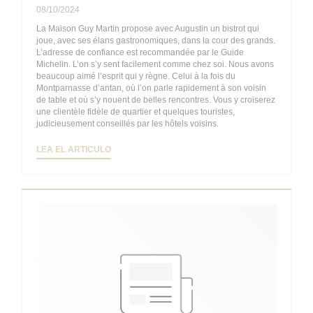
08/10/2024
La Maison Guy Martin propose avec Augustin un bistrot qui
joue, avec ses élans gastronomiques, dans la cour des grands.
L’adresse de confiance est recommandée par le Guide
Michelin. L’on s’y sent facilement comme chez soi. Nous avons
beaucoup aimé l’esprit qui y règne. Celui à la fois du
Montparnasse d’antan, où l’on parle rapidement à son voisin
de table et où s’y nouent de belles rencontres. Vous y croiserez
une clientèle fidèle de quartier et quelques touristes,
judicieusement conseillés par les hôtels voisins.
((ABRE EN UNA NUEVA VENTANA))
LEA EL ARTICULO