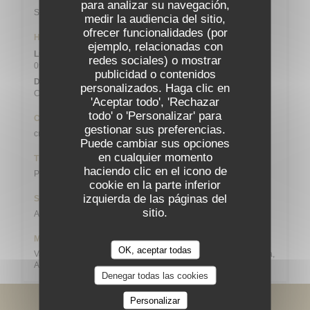
para analizar su navegación,
Station n° 14103 132 / 136 AVENUE DU MAINE
medir la audiencia del sitio,
ofrecer funcionalidades (por
Horario de apertura
ejemplo, relacionadas con
Lun
-
Sab
redes sociales) o mostrar
09:00 - 13:45
19:00 - 21:45
•
publicidad o contenidos
Domingo
personalizados. Haga clic en
Cerrado
'Aceptar todo', 'Rechazar
todo' o 'Personalizar' para
Cocina
gestionar sus preferencias.
creativa, Bistronomique
Puede cambiar sus opciones
en cualquier momento
Tipo de negocio
haciendo clic en el icono de
Pub
cookie en la parte inferior
izquierda de las páginas del
Servicios
sitio.
Aseo con acceso para minusválidos, Comidas de Grupo
Métodos de pago
OK, aceptar todas
Vales restaurante (unicamente almuerzo), Efectivo, Master, Visa,
American Express, Tarjeta de Crédito
Denegar todas las cookies
Personalizar