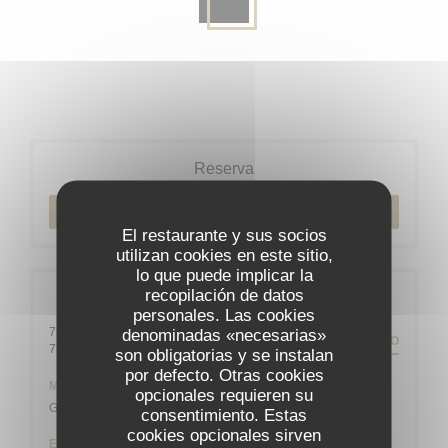
Reserva
RESERVAR UNA MESA
El restaurante y sus socios
utilizan cookies en este sitio,
lo que puede implicar la
recopilación de datos
Información general
personales. Las cookies
79 rue Daguerre - 01 43 21 92 29
denominadas «necesarias»
ITINERARIO
((abre en una nueva ventana))
75014 Paris
son obligatorias y se instalan
por defecto. Otras cookies
Metro
opcionales requieren su
Gaîté
consentimiento. Estas
cookies opcionales sirven
Estación de bicicletas