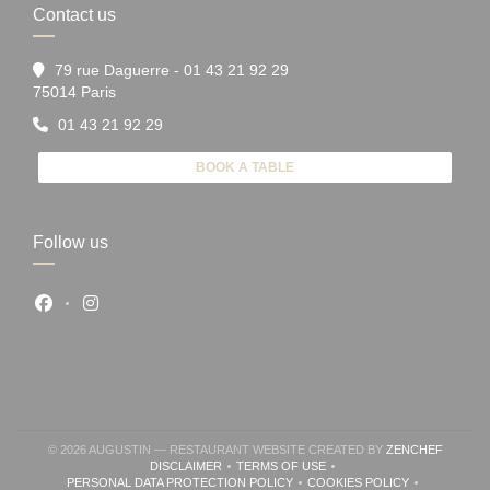
Contact us
79 rue Daguerre - 01 43 21 92 29
((opens in a new window))
75014 Paris
01 43 21 92 29
BOOK A TABLE
Follow us
Facebook ((opens in a new window))
Instagram ((opens in a new window))
((OPENS
© 2026 AUGUSTIN — RESTAURANT WEBSITE CREATED BY
ZENCHEF
DISCLAIMER
TERMS OF USE
((OPENS IN A NEW WINDOW))
((OPENS IN A NEW WINDOW))
PERSONAL DATA PROTECTION POLICY
COOKIES POLICY
((OPENS IN A NEW WINDOW))
((OPENS IN A NEW W