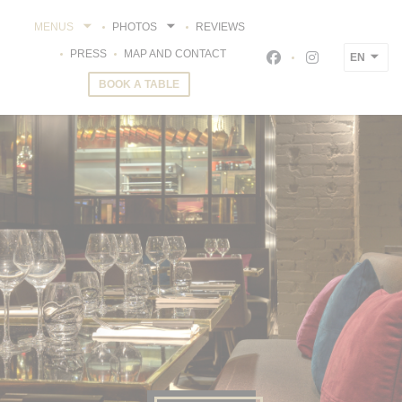
Personalizing your cookie choices
MENUS
PHOTOS
REVIEWS
PRESS
MAP AND CONTACT
EN
Facebook ((opens i
Instagram ((o
BOOK A TABLE