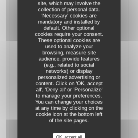
AOP L'Alzetto Prestige Famille Albertini
site, which may involve the
2023
collection of personal data.
53,00 EUR
'Necessary' cookies are
mandatory and installed by
default. Other optional
cookies require your consent.
These optional cookies are
used to analyze your
Vins Rouges
browsing, measure site
audience, provide features
(e.g., related to social
BOURGOGNE
networks) or display
personalized advertising or
content. Click on 'OK, accept
AOC Pinot Noir Thierry et Pascale Matrot
all', 'Deny all' or 'Personalize'
2022
to manage your preferences.
54,00 EUR
You can change your choices
at any time by clicking on the
AOC MarangesThierry et Pascale Matrot
cookie icon at the bottom left
2023
of the site pages.
57,00 EUR
OK, accept all