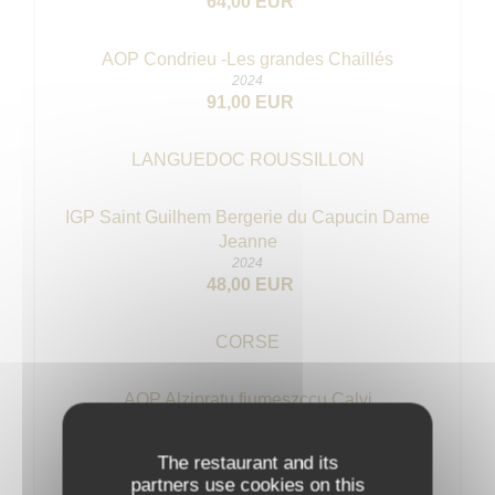
64,00 EUR
AOP Condrieu -Les grandes Chaillés
2024
91,00 EUR
LANGUEDOC ROUSSILLON
IGP Saint Guilhem Bergerie du Capucin Dame
Jeanne
2024
48,00 EUR
CORSE
AOP Alzipratu fiumeszccu Calvi
2024
45,00 EUR
The restaurant and its
partners use cookies on this