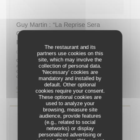
Guy Martin : “La Reprise Sera
Compliquée Sans La Clientèle
Internationale”
The restaurant and its
06/05/2020
partners use cookies on this
site, which may involve the
On ne présente plus le chef Guy Martin, un des célèbres
collection of personal data.
acteurs de la gastronomie française, propriétaire et chef
d’orchestre du Grand Véfour depuis 2011 après y être entré
'Necessary' cookies are
comme directeur en 1991 pour la famille Jean Taittinger.
mandatory and installed by
default. Other optional
((OPENS IN A NEW WINDOW))
READ THE ARTICLE
cookies require your consent.
These optional cookies are
used to analyze your
browsing, measure site
audience, provide features
(e.g., related to social
networks) or display
personalized advertising or