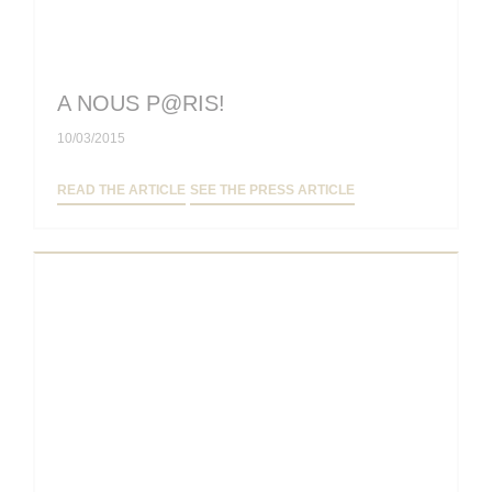
A NOUS P@RIS!
10/03/2015
((OPENS IN A NEW WINDOW))
((OPENS IN A NEW W
READ THE ARTICLE
SEE THE PRESS ARTICLE