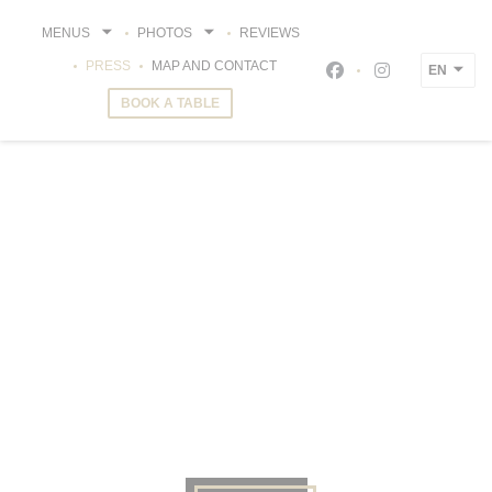
Personalizing your cookie choices
MENUS
PHOTOS
REVIEWS
PRESS
MAP AND CONTACT
EN
Facebook ((opens i
Instagram ((o
BOOK A TABLE