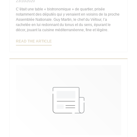
23/10/2020
C’était une table « bistronomique » de quartier, prisée
notamment des députés qui y venaient en voisins de la proche
Assemblée Nationale. Guy Martin, le chef du Véfour, l’a
rachetée en lui redonnant du tonus et du sens, épurant le
décor, jouant la cuisine méditerranéenne, fine et légère.
((OPENS IN A NEW WINDOW))
READ THE ARTICLE