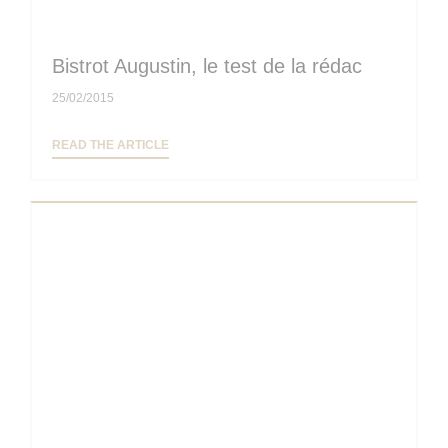
Bistrot Augustin, le test de la rédac
25/02/2015
((OPENS IN A NEW WINDOW))
READ THE ARTICLE