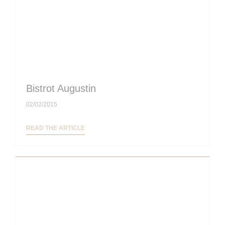
Bistrot Augustin
02/02/2015
((OPENS IN A NEW WINDOW))
READ THE ARTICLE