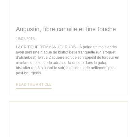
Augustin, fibre canaille et fine touche
18/02/2015
LA CRITIQUE D'EMMANUEL RUBIN - À peine un mois après
avoir sorti une niaque de bistrot belle franquette (un Troquet
d'Etchebest), la rue Daguerre sort de son appétit de torpeur en
révélant une seconde adresse, là encore dans le galop
bistrotier (de 8 h à tard le soir) mais en mode nettement plus
post-bourgeois.
((OPENS IN A NEW WINDOW))
READ THE ARTICLE