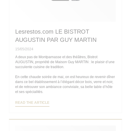
Lesrestos.com LE BISTROT
AUGUSTIN PAR GUY MARTIN
15/05/2024
A deux pas de Montparnasse et des théâtres, Bistrot
AUGUSTIN, propriété de Maison Guy MARTIN : le plaisir d’une
succulente cuisine de tradition.
En cette chaude soirée de mai, on est heureux de revenir dîner
dans ce bel établissement à l’élégant décor bois, verre et noir,
et de retrouver son ambiance conviviale, sa belle table d’hôte
et ses spécialités.
((OPENS IN A NEW WINDOW))
READ THE ARTICLE