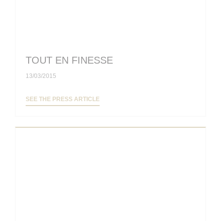
TOUT EN FINESSE
13/03/2015
((OPENS IN A NEW WINDOW))
SEE THE PRESS ARTICLE