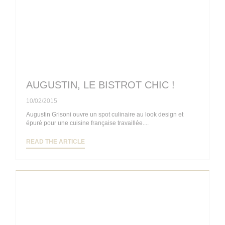
AUGUSTIN, LE BISTROT CHIC !
10/02/2015
Augustin Grisoni ouvre un spot culinaire au look design et
épuré pour une cuisine française travaillée....
((OPENS IN A NEW WINDOW))
READ THE ARTICLE