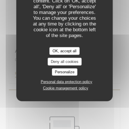
content. Click on 'OK, accept
all', 'Deny all' or 'Personalize'
to manage your preferences.
You can change your choices
at any time by clicking on the
cookie icon at the bottom left
of the site pages.
Augustin, la nouvelle bonne adresse
OK, accept all
01/09/2019
Deny all cookies
Personalize
((OPENS IN A NEW WINDOW))
READ THE ARTICLE
Personal data protection policy
Cookie management policy