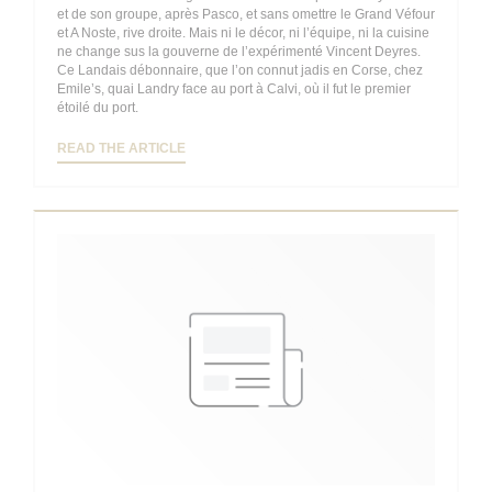
et de son groupe, après Pasco, et sans omettre le Grand Véfour
et A Noste, rive droite. Mais ni le décor, ni l’équipe, ni la cuisine
ne change sus la gouverne de l’expérimenté Vincent Deyres.
Ce Landais débonnaire, que l’on connut jadis en Corse, chez
Emile’s, quai Landry face au port à Calvi, où il fut le premier
étoilé du port.
((OPENS IN A NEW WINDOW))
READ THE ARTICLE