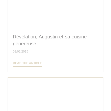
Révélation, Augustin et sa cuisine
généreuse
02/02/2015
((OPENS IN A NEW WINDOW))
READ THE ARTICLE