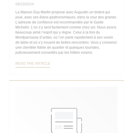
08/10/2024
La Maison Guy Martin propose avec Augustin un bistrot qui
joue, avec ses élans gastronomiques, dans la cour des grands.
L’adresse de confiance est recommandée par le Guide
Michelin. L’on s’y sent facilement comme chez soi. Nous avons
beaucoup aimé l’esprit qui y règne. Celui à la fois du
Montparnasse d’antan, où l’on parle rapidement à son voisin
de table et où s’y nouent de belles rencontres. Vous y croiserez
une clientèle fidèle de quartier et quelques touristes,
judicieusement conseillés par les hôtels voisins.
((OPENS IN A NEW WINDOW))
READ THE ARTICLE