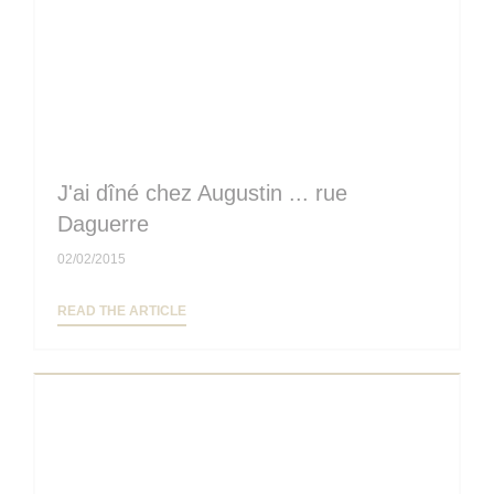
J'ai dîné chez Augustin ... rue
Daguerre
02/02/2015
((OPENS IN A NEW WINDOW))
READ THE ARTICLE