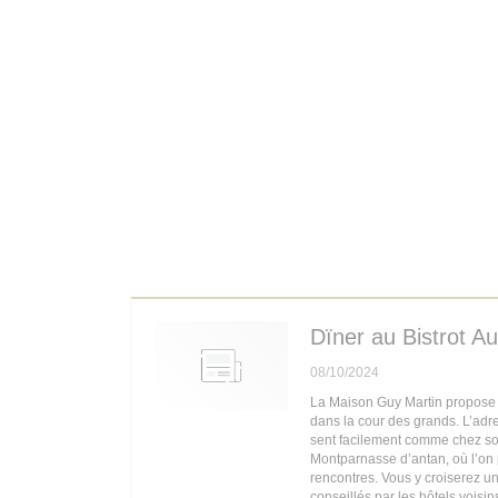
Dïner au Bistrot Au
08/10/2024
La Maison Guy Martin propose a
dans la cour des grands. L’adr
sent facilement comme chez soi
Montparnasse d’antan, où l’on 
rencontres. Vous y croiserez un
conseillés par les hôtels voisin