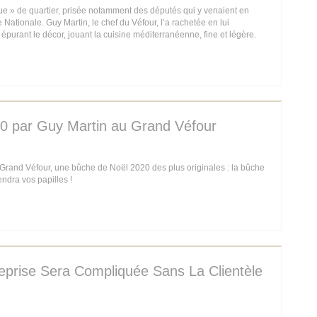
que » de quartier, prisée notamment des députés qui y venaient en
Nationale. Guy Martin, le chef du Véfour, l’a rachetée en lui
épurant le décor, jouant la cuisine méditerranéenne, fine et légère.
 IN A NEW WINDOW))
0 par Guy Martin au Grand Véfour
 Grand Véfour, une bûche de Noël 2020 des plus originales : la bûche
endra vos papilles !
 IN A NEW WINDOW))
eprise Sera Compliquée Sans La Clientèle