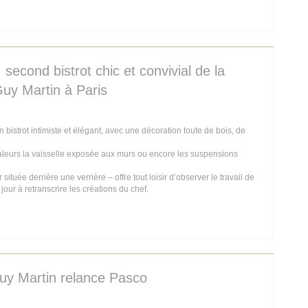
 IN A NEW WINDOW))
 second bistrot chic et convivial de la
Guy Martin à Paris
istrot intimiste et élégant, avec une décoration toute de bois, de
aleurs la vaisselle exposée aux murs ou encore les suspensions
située derrière une verrière – offre tout loisir d’observer le travail de
 jour à retranscrire les créations du chef.
 IN A NEW WINDOW))
uy Martin relance Pasco