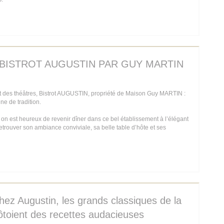
 IN A NEW WINDOW))
E BISTROT AUGUSTIN PAR GUY MARTIN
 des théâtres, Bistrot AUGUSTIN, propriété de Maison Guy MARTIN :
ine de tradition.
 on est heureux de revenir dîner dans ce bel établissement à l’élégant
 retrouver son ambiance conviviale, sa belle table d’hôte et ses
 IN A NEW WINDOW))
hez Augustin, les grands classiques de la
côtoient des recettes audacieuses