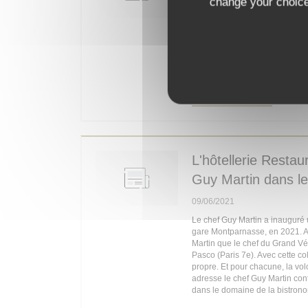
change your choices
C’était la table moderne, drôle,
C’est devenu le nouveau maill
après Pasco, et sans omettre le 
cuisine ne change sus la gouv
l’on connut jadis en Corse, chez
du port.
((OPENS
READ THE ARTICLE
L'hôtellerie Restau
Guy Martin dans l
09/06/2021
Le chef Guy Martin a inauguré u
gare Montparnasse, en 2021. Ain
Martin que le chef du Grand Vé
Pasco (Paris 7e). Avec cette col
propre. Et pour chacune, la vol
adresse le chef Guy Martin cont
dans le domaine de la bistrono