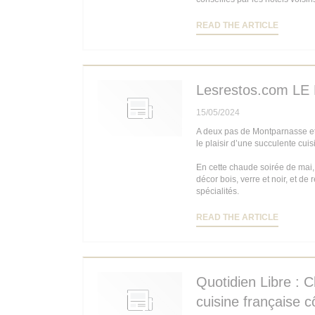
((OPENS
READ THE ARTICLE
Lesrestos.com L
15/05/2024
A deux pas de Montparnasse et
le plaisir d’une succulente cuis
En cette chaude soirée de mai,
décor bois, verre et noir, et de
spécialités.
((OPENS
READ THE ARTICLE
Quotidien Libre : C
cuisine française 