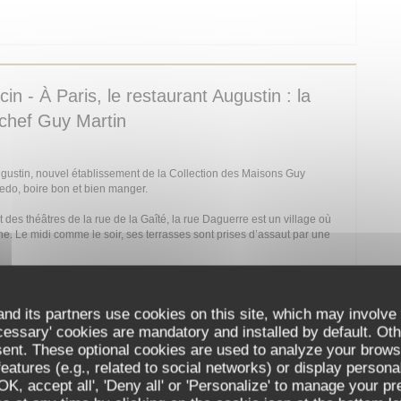
 IN A NEW WINDOW))
n - À Paris, le restaurant Augustin : la
 chef Guy Martin
Augustin, nouvel établissement de la Collection des Maisons Guy
redo, boire bon et bien manger.
es théâtres de la rue de la Gaîté, la rue Daguerre est un village où
he. Le midi comme le soir, ses terrasses sont prises d’assaut par une
 IN A NEW WINDOW))
nd its partners use cookies on this site, which may involve 
cessary' cookies are mandatory and installed by default. Oth
sent. These optional cookies are used to analyze your brows
 dure chez Augustin
eatures (e.g., related to social networks) or display persona
'OK, accept all', 'Deny all' or 'Personalize' to manage your p