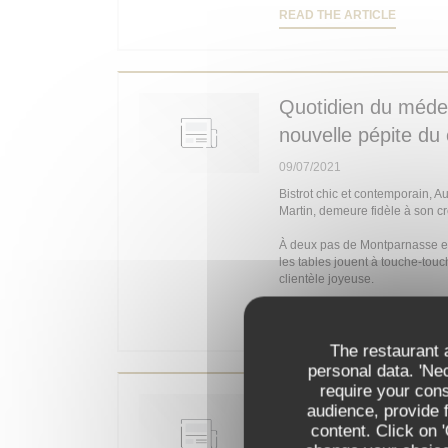
((OPENS
READ THE ARTICLE
Quotidien du médeci
nouvelle pépite du
09/07/2021
Bistrot chic et contemporain, 
Martin, demeure fidèle à son c
À deux pas de Montparnasse et d
les tables jouent à touche-touc
clientèle joyeuse.
((OPENS
READ THE ARTICLE
The restaurant a
personal data. 'Ne
require your con
Paris 14e : Deyres
audience, provide f
content. Click on 
03/07/2021