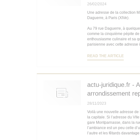
26/02/2024
Une adresse de la collection M
Daguerre, à Paris (XIVe).
Au 79 rue Daguerre, à quelque
comme la cinquième pépite de l
enthousiasme culinaire et sa qu
parisienne avec cette adresse
((OPENS
READ THE ARTICLE
actu-juridique.fr -
arrondissement repr
28/11/2023
Voilà une nouvelle adresse de l
la capitale. Si l’adresse du VII
gare Montparnasse, dans la rue D
l’ambiance est un peu celle d’un
l’autre et les fêtards davantag