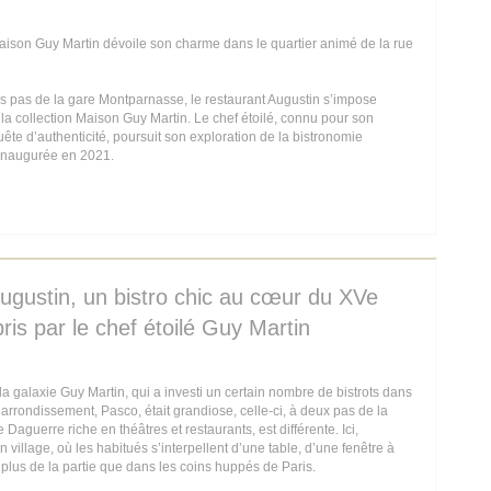
aison Guy Martin dévoile son charme dans le quartier animé de la rue
s pas de la gare Montparnasse, le restaurant Augustin s’impose
a collection Maison Guy Martin. Le chef étoilé, connu pour son
ête d’authenticité, poursuit son exploration de la bistronomie
 inaugurée en 2021.
 IN A NEW WINDOW))
 Augustin, un bistro chic au cœur du XVe
is par le chef étoilé Guy Martin
a galaxie Guy Martin, qui a investi un certain nombre de bistrots dans
e arrondissement, Pasco, était grandiose, celle-ci, à deux pas de la
aguerre riche en théâtres et restaurants, est différente. Ici,
 village, où les habitués s’interpellent d’une table, d’une fenêtre à
e plus de la partie que dans les coins huppés de Paris.