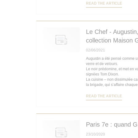
((OPENS
READ THE ARTICLE
Le Chef - Augustin,
collection Maison 
02/06/2021
Augustin a été pensé comme un b
verre et de velours.
Le noir prédomine, et met en v
signées Tom Dixon.
La cuisine – non dissimulée car 
la brigade, qui s’affaire chaque
((OPENS
READ THE ARTICLE
Paris 7e : quand G
23/10/2020