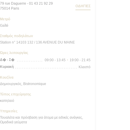
79 rue Daguerre - 01 43 21 92 29
ΟΔΗΓΊΕΣ
((ανοίγει σε νέο παράθυρο))
75014 Paris
Μετρό
Gaîté
Σταθμός ποδηλάτων
Station n° 14103 132 / 136 AVENUE DU MAINE
Ώρες λειτουργίας
Δ�
-
Σ�
09:00 - 13:45
19:00 - 21:45
•
Κυριακή
Κλειστό
Κουζίνα
Δημιουργικός, Bistronomique
Τύπος επιχείρησης
καπηλειό
Υπηρεσίες
Τουαλέτα και πρόσβαση για άτομα με ειδικές ανάγκες,
Ομαδικά γεύματα