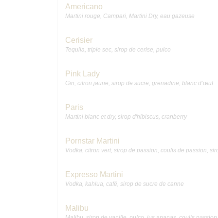
Americano
Martini rouge, Campari, Martini Dry, eau gazeuse
Cerisier
Tequila, triple sec, sirop de cerise, pulco
Pink Lady
Gin, citron jaune, sirop de sucre, grenadine, blanc d’œuf
Paris
Martini blanc et dry, sirop d'hibiscus, cranberry
Pornstar Martini
Vodka, citron vert, sirop de passion, coulis de passion, sir
Expresso Martini
Vodka, kahlua, café, sirop de sucre de canne
Malibu
Malibu, sirop de vanille, pulco, jus ananas, coulis passion