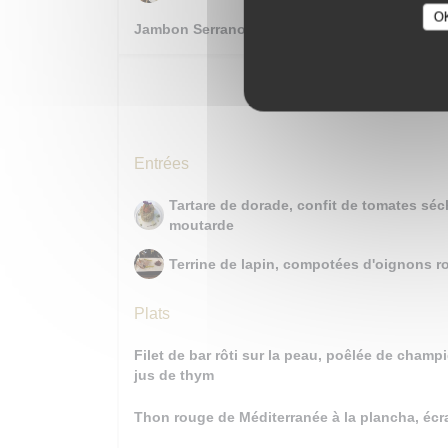
O
Jambon Serrano affiné 24 mois
Entré
Entrées
Tartare de dorade, confit de tomates séc
moutarde
Terrine de lapin, compotées d'oignons ro
Plats
Filet de bar rôti sur la peau, poêlée de cham
jus de thym
Thon rouge de Méditerranée à la plancha, écr