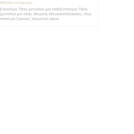
Μέθοδοι πληρωμής
Εστιατόριο Titres (μοναδικό μινι midi)Εστιατόριο Titres
(μοναδικό μινι midi), Μετρητά, Μουσικοδιδάσκαλος, Visa,
American Express, Χρεωστική κάρτα