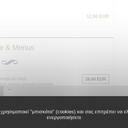
12,00 EUR
te & Menus
mule du midi
26,00 EUR
 thym, pommes grenailles persillées
nter et à partager …
χρησιμοποιεί "μπισκότα" (cookies) και σας επιτρέπει να ελ
ενεργοποιήσετε
14,00 EUR
E »