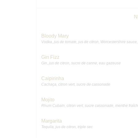
N
Bloody Mary
Vodka, jus de tomate, jus de citron, Worcestershire sauce, 
Gin Fizz
Gin, jus de citron, sucre de canne, eau gazeuse
Caipirinha
Cachaça, citron vert, sucre de cassonade
Mojito
Rhum Cubain, citron vert, sucre cassonade, menthe fraîc
Margarita
Tequila, jus de citron, triple sec