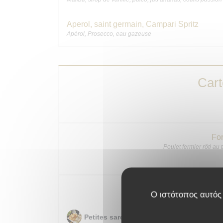
Aperol, saint germain, Campari Spritz
Apérol, Prosecco, eau gazeuse
Car
For
Poulet fermier rôti au
Pour patie
Ο ιστότοπος αυτός 
Petites sardines de Galice « LA GUILDIV