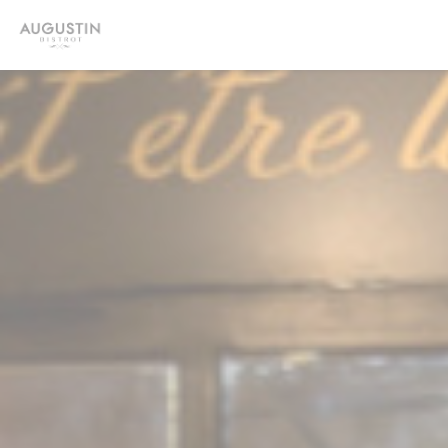
Πίνακας διαχείρισης "Μπισκότων" (Cookies)