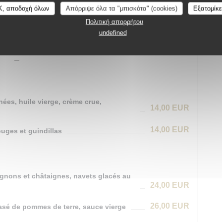
K, αποδοχή όλων
Απόρριψε όλα τα "μπισκότα" (cookies)
Εξατομίκ
21,00 EUR
Πολιτική απορρήτου
undefined
Menu
42,00 EUR
e + Plat + Dessert
hées, huile vierge, crème crue,
14,00 EUR
14,00 EUR
uges et guindillas
pignons et châtaignes, navets glacés au
24,00 EUR
26,00 EUR
asé de pommes de terre, sauce vierge