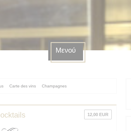
Μενού
us
Carte des vins
Champagnes
ocktails
12,00 EUR