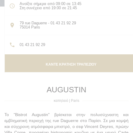
Ανοίξτε σήμερα από 09:00 σε 13:45
Στη συνέχεια από 19:00 σε 21:45
79 rue Daguerre - 01 43 21 92 29
((ανοίγει σε νέο παράθυρο))
75014 Paris
01 43 21 92 29
ΚΆΝΤΕ ΚΡΆΤΗΣΗ ΤΡΑΠΕΖΙΟΎ
AUGUSTIN
καπηλειό
|
Paris
Το "Bistrot Augustin" βρίσκεται στην πολυσύχναστη και
εμβληματική περιοχή της rue Daguerre στο Παρίσι. Σε μια κομψή
και σύγχρονη ατμόσφαιρα μπιστρό, ο σεφ Vincent Deyres, πρώην
Villa Corse, προσφέρει bistronomic κουζίνα με ένα μενού Carte