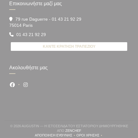
Επικοινωνήστε μαζί μας
79 rue Daguerre - 01 43 21 92 29
((ανοίγει σε νέο παράθυρο))
75014 Paris
01 43 21 92 29
ΚΆΝΤΕ ΚΡΆΤΗΣΗ ΤΡΑΠΕΖΙΟΎ
Ακολουθήστε μας
Facebook ((ανοίγει σε νέο παράθυρο))
Instagram ((ανοίγει σε νέο παράθυρο))
© 2026 AUGUSTIN — Η ΙΣΤΟΣΕΛΊΔΑ ΤΟΥ ΕΣΤΙΑΤΟΡΊΟΥ ΔΗΜΙΟΥΡΓΉΘΗΚΕ
((ΑΝΟΊΓΕΙ ΣΕ ΝΈΟ ΠΑΡΆΘΥΡΟ))
ΑΠΌ
ZENCHEF
ΑΠΟΠΟΊΗΣΗ ΕΥΘΎΝΗΣ
ΌΡΟΙ ΧΡΉΣΗΣ
((ΑΝΟΊΓΕΙ ΣΕ ΝΈΟ ΠΑΡΆΘΥΡΟ))
((ΑΝΟΊΓΕΙ ΣΕ ΝΈΟ ΠΑΡΆΘΥΡΟ