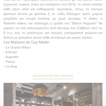
(ορεκτικό, κυρίως πιάτο και επιδόρπιο στα 39 €), το οποίο αλλάζει
κάθε μήνα αλλά και καθημερινές προτάσεις, όπως το νόστιμο
φασιανό terrine με φιστίκια ή το «ήδη διάσημο» ψητό χοιρινό
μπριζόλα και πουρέ πατάτας με χυμό τρούφας. Η Julien, ο
Roberto καθώς και ολόκληρη η ομάδα του "Bistrot Augustin" θα
χαρούν να σας καλωσορίσουν από Δευτέρα έως Σάββατο από τις
8 π.μ. έως τα μεσάνυχτα, για πρωινό, μεσημεριανά γεύματα και
δείπνα με μειωμένο μενού κάθε απόγευμα για μικρές όρεξεις.
Les Maisons de Guy Martin
-
Le Grand Véfour
-
A Noste
-
Augustin
-
Pasco
-
Le blog
ΑΝΑΚΑΛΎΨΤΕ ΤΗΝ ΠΕΡΙΟΧΉ