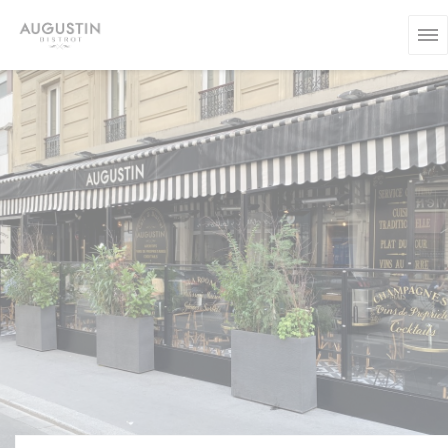
Πίνακας διαχείρισης "Μπισκότων" (Cookies)