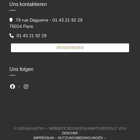
Uns kontaktieren
79 rue Daguerre - 01 43 21 92 29
((öffnet ein neues Fenster))
75014 Paris
01 43 21 92 29
RESERVIEREN
Uns folgen
Facebook ((öffnet ein neues Fenster))
Instagram ((öffnet ein neues Fenster))
© 2026 AUGUSTIN — WEBSEITE DES RESTAURANTS ERSTELLT VON
((ÖFFNET EIN NEUES FENSTER))
ZENCHEF
IMPRESSUM
NUTZUNGSBEDINGUNGEN
((ÖFFNET EIN NEUES FENSTER))
((ÖFFNET EIN NEUES FENSTER))