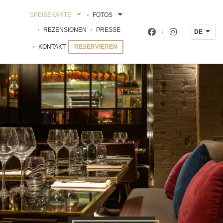
SPEISEKARTE
FOTOS
REZENSIONEN
PRESSE
DE
Facebook ((öffnet ei
Instagram ((öf
KONTAKT
RESERVIEREN