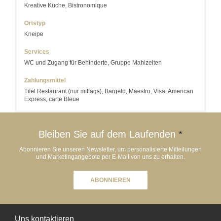
Kreative Küche, Bistronomique
Ortstyp
Kneipe
Services
WC und Zugang für Behinderte, Gruppe Mahlzeiten
Zahlungsmittel
Titel Restaurant (nur mittags), Bargeld, Maestro, Visa, American
Express, carte Bleue
Bleiben Sie auf dem Laufenden
*
Abonnieren Sie unseren Newsletter, um personalisierte Mitteilungen
und Marketingangebote per E-Mail von uns zu erhalten.
ABONNIEREN
Uns kontaktieren