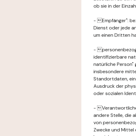
ob sie in der Einz
- Empfänger": beze
Dienst oder jede a
um einen Dritten ha
- personenbezogene
identifizierbare na
natürliche Person" g
insbesondere mitt
Standortdaten, ei
Ausdruck der physis
oder sozialen Ident
- Verantwortlicher
andere Stelle, die
von personenbezog
Zwecke und Mittel 