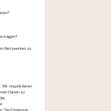
aten?
ertragen?
len Netzwerken zu
. Wir respektieren
genen Daten zu
die
er
n. Die Erhebung