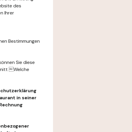
ebsite des
n Ihrer
chen Bestimmungen
können Sie diese
hnitt Welche
schutzerklärung
urant in seiner
e Rechnung
nenbezogener