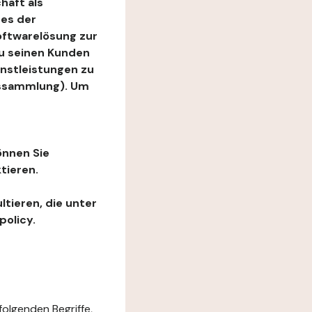
haft als
es der
Softwarelösung zur
zu seinen Kunden
enstleistungen zu
ngssammlung). Um
önnen Sie
tieren.
ltieren, die unter
policy.
folgenden Begriffe,