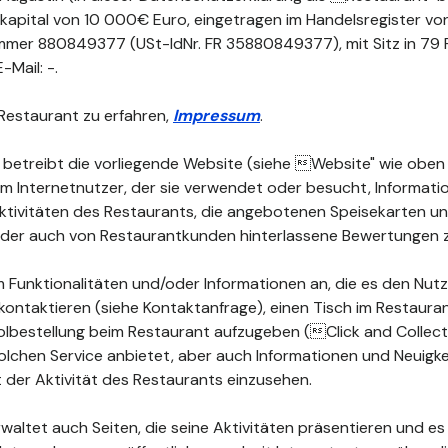
kapital von 10 000€ Euro, eingetragen im Handelsregister von
mmer 880849377 (USt-IdNr. FR 35880849377), mit Sitz in 79 
-Mail: -.
Restaurant zu erfahren,
Impressum
.
 betreibt die vorliegende Website (siehe Website" wie oben d
dem Internetnutzer, der sie verwendet oder besucht, Informat
 Aktivitäten des Restaurants, die angebotenen Speisekarten 
 oder auch von Restaurantkunden hinterlassene Bewertungen 
 Funktionalitäten und/oder Informationen an, die es den Nutz
kontaktieren (siehe Kontaktanfrage), einen Tisch im Restauran
lbestellung beim Restaurant aufzugeben (Click and Collect")
olchen Service anbietet, aber auch Informationen und Neuigke
der Aktivität des Restaurants einzusehen.
waltet auch Seiten, die seine Aktivitäten präsentieren und es