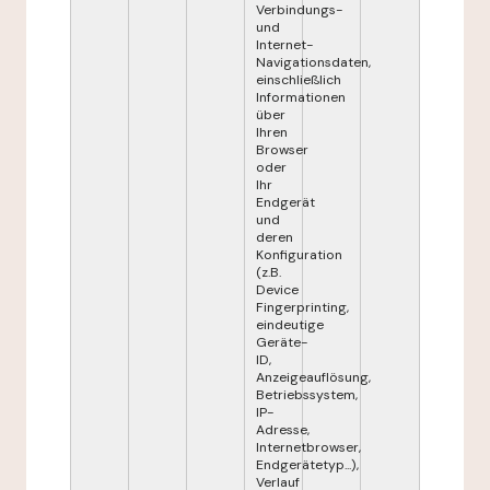
Verbindungs-
und
Internet-
Navigationsdaten,
einschließlich
Informationen
über
Ihren
Browser
oder
Ihr
Endgerät
und
deren
Konfiguration
(z.B.
Device
Fingerprinting,
eindeutige
Geräte-
ID,
Anzeigeauflösung,
Betriebssystem,
IP-
Adresse,
Internetbrowser,
Endgerätetyp...),
Verlauf