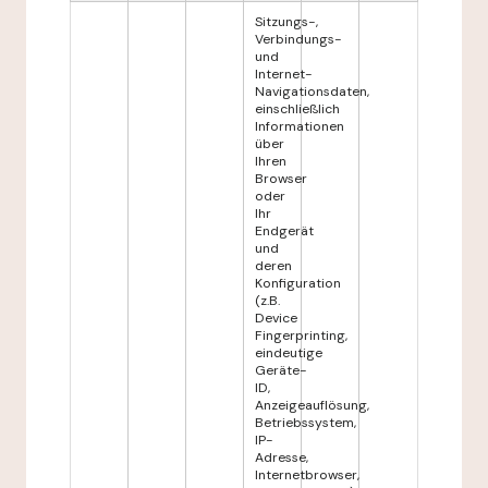
Sitzungs-,
Verbindungs-
und
Internet-
Navigationsdaten,
einschließlich
Informationen
über
Ihren
Browser
oder
Ihr
Endgerät
und
deren
Konfiguration
(z.B.
Device
Fingerprinting,
eindeutige
Geräte-
ID,
Anzeigeauflösung,
Betriebssystem,
IP-
Adresse,
Internetbrowser,