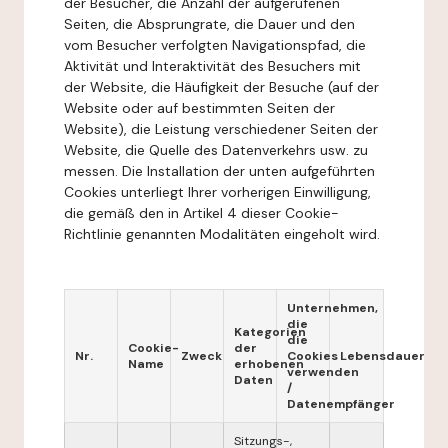
der Besucher, die Anzahl der aufgerufenen
Seiten, die Absprungrate, die Dauer und den
vom Besucher verfolgten Navigationspfad, die
Aktivität und Interaktivität des Besuchers mit
der Website, die Häufigkeit der Besuche (auf der
Website oder auf bestimmten Seiten der
Website), die Leistung verschiedener Seiten der
Website, die Quelle des Datenverkehrs usw. zu
messen. Die Installation der unten aufgeführten
Cookies unterliegt Ihrer vorherigen Einwilligung,
die gemäß den in Artikel 4 dieser Cookie-
Richtlinie genannten Modalitäten eingeholt wird.
Unternehmen,
die
Kategorien
die
Cookie-
der
Nr.
Zweck
Cookies
Lebensdauer
Name
erhobenen
verwenden
Daten
/
Datenempfänger
Sitzungs-,