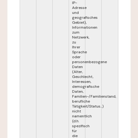
IP-
Adresse
und
geografisches
Gebiet),
Informationen
zum
Netzwerk,
zu
Ihrer
Sprache
oder
personenbezogene
Daten
(Alter,
Geschlecht,
Interessen,
demografische
Daten,
Familien-/Familienstand,
berufliche
Tätigkeit/Status...)
nicht
namentlich
(d.h.
spezifisch
für
die