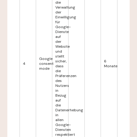
die
Verwaltung
der
Einwilligung
für
Google-
Dienste
auf
der
Website
und
stellt
Google
sicher,
6
4
consent
dass
Monate
mode
die
Präferenzen
des
Nutzers
in
Bezug
auf
die
Datenerhebung
in
allen
Google-
Diensten
respektiert