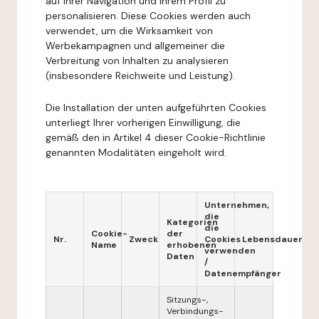
auf Ihrer Navigation und Ihrem Profil zu
personalisieren. Diese Cookies werden auch
verwendet, um die Wirksamkeit von
Werbekampagnen und allgemeiner die
Verbreitung von Inhalten zu analysieren
(insbesondere Reichweite und Leistung).
Die Installation der unten aufgeführten Cookies
unterliegt Ihrer vorherigen Einwilligung, die
gemäß den in Artikel 4 dieser Cookie-Richtlinie
genannten Modalitäten eingeholt wird.
Unternehmen,
die
Kategorien
die
Cookie-
der
Nr.
Zweck
Cookies
Lebensdauer
Name
erhobenen
verwenden
Daten
/
Datenempfänger
Sitzungs-,
Verbindungs-