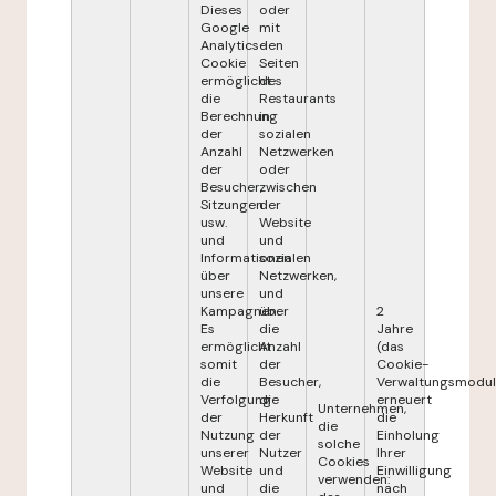
Dieses
oder
Google
mit
Analytics-
den
Cookie
Seiten
ermöglicht
des
die
Restaurants
Berechnung
in
der
sozialen
Anzahl
Netzwerken
der
oder
Besucher,
zwischen
Sitzungen
der
usw.
Website
und
und
Informationen
sozialen
über
Netzwerken,
unsere
und
Kampagnen.
über
2
Es
die
Jahre
ermöglicht
Anzahl
(das
somit
der
Cookie-
die
Besucher,
Verwaltungsmodul
Verfolgung
die
erneuert
Unternehmen,
der
Herkunft
die
die
Nutzung
der
Einholung
solche
unserer
Nutzer
Ihrer
Cookies
Website
und
Einwilligung
verwenden:
und
die
nach