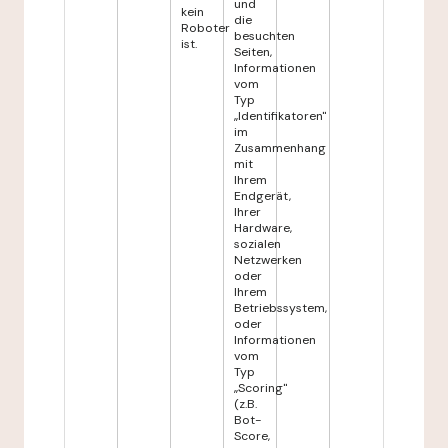
und
kein
die
Roboter
besuchten
ist.
Seiten,
Informationen
vom
Typ
„Identifikatoren"
im
Zusammenhang
mit
Ihrem
Endgerät,
Ihrer
Hardware,
sozialen
Netzwerken
oder
Ihrem
Betriebssystem,
oder
Informationen
vom
Typ
„Scoring"
(z.B.
Bot-
Score,