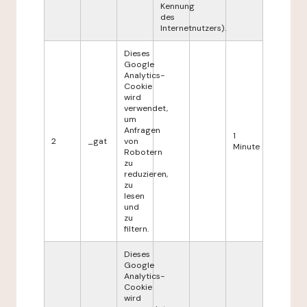
Kennung
des
Internetnutzers).
Dieses
Google
Analytics-
Cookie
wird
verwendet,
um
Anfragen
1
2
_gat
von
Minute
Robotern
zu
reduzieren,
zu
lesen
und
zu
filtern.
Dieses
Google
Analytics-
Cookie
wird