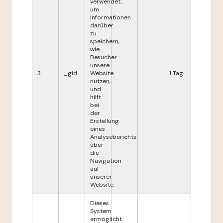
verwendet,
um
Informationen
darüber
zu
speichern,
wie
Besucher
unsere
3
_gid
Website
1 Tag
nutzen,
und
hilft
bei
der
Erstellung
eines
Analyseberichts
über
die
Navigation
auf
unserer
Website.
Dieses
System
ermöglicht