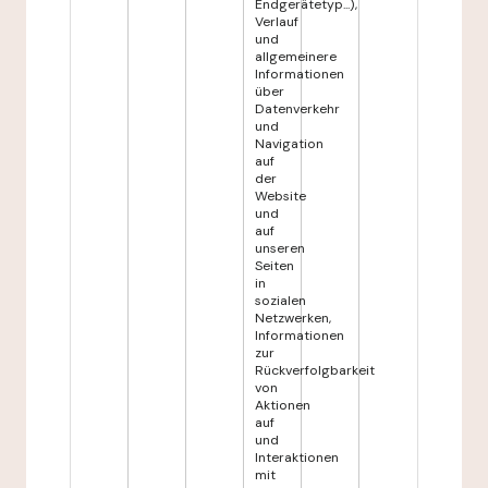
Endgerätetyp...),
Verlauf
und
allgemeinere
Informationen
über
Datenverkehr
und
Navigation
auf
der
Website
und
auf
unseren
Seiten
in
sozialen
Netzwerken,
Informationen
zur
Rückverfolgbarkeit
von
Aktionen
auf
und
Interaktionen
mit