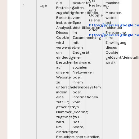
das
die
besuchten
maximal
1
_ga
Restaurant
Erstellung
Seiten,
6
und
zugehöriger
Informationen
Monaten,
Google
Berichte,
vom
wobei
(siehe
insbesondere
Typ
bei
https://policies.google.
Analyseberichte.
„Identifikatoren"
fehlender
oder
Dieses
im
Erneuerung
https://policies.google.
Cookie
Zusammenhang
Ihrer
wird
mit
Einwilligung
verwendet,
Ihrem
dieses
um
Endgerät,
Cookie
eindeutige
Ihrer
gelöscht/deinstalli
Besucher
Hardware,
wird).
auf
sozialen
unserer
Netzwerken
Website
oder
zu
Ihrem
unterscheiden,
Betriebssystem,
indem
oder
eine
Informationen
zufällig
vom
generierte
Typ
Nummer
„Scoring"
zugewiesen
(z.B.
wird,
Bot-
um
Score,
eindeutige
um
Besucher
sicherzustellen,