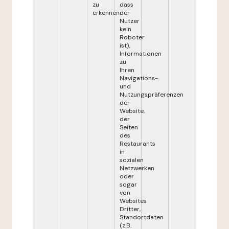
zu
dass
erkennen.
der
Nutzer
kein
Roboter
ist),
Informationen
zu
Ihren
Navigations-
und
Nutzungspräferenzen
der
Website,
der
Seiten
des
Restaurants
in
sozialen
Netzwerken
oder
sogar
von
Websites
Dritter,
Standortdaten
(z.B.