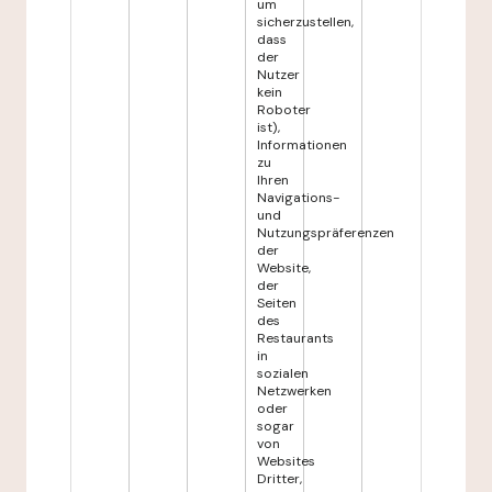
um
sicherzustellen,
dass
der
Nutzer
kein
Roboter
ist),
Informationen
zu
Ihren
Navigations-
und
Nutzungspräferenzen
der
Website,
der
Seiten
des
Restaurants
in
sozialen
Netzwerken
oder
sogar
von
Websites
Dritter,