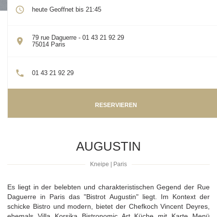
heute Geoffnet bis 21:45
79 rue Daguerre - 01 43 21 92 29
((öffnet ein neues Fenster))
75014 Paris
01 43 21 92 29
RESERVIEREN
AUGUSTIN
Kneipe
|
Paris
Es liegt in der belebten und charakteristischen Gegend der Rue
Daguerre in Paris das "Bistrot Augustin" liegt. Im Kontext der
schicke Bistro und modern, bietet der Chefkoch Vincent Deyres,
ehemals Villa Korsika Bistronomic Art Küche mit Karte Menü