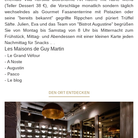
(Teller Dessert 38 €), die Vorschläge monatlich sondern täglich
wechselndes als Gourmet Fasanenterrine mit Pistazien oder
seine "bereits bekannt" gegrillte Rippchen und püriert Trüffel
Säfte. Julien, Eva und das Team von "Bistrot Augustine" begrüßen
Sie von Montag bis Samstag von 8 Uhr bis Mitternacht zum
Frühstück, Mittag- und Abendessen mit einer kleinen Karte jeden
Nachmittag für Snacks .. .
Les Maisons de Guy Martin
-
Le Grand Véfour
-
A Noste
-
Augustin
-
Pasco
-
Le blog
DEN ORT ENTDECKEN