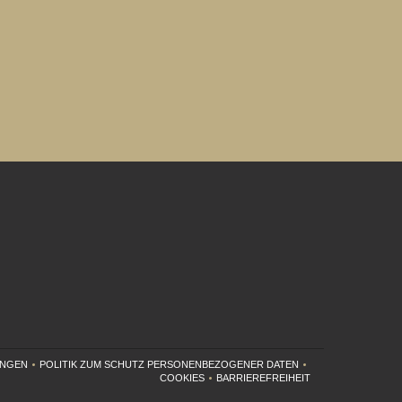
UNGEN
POLITIK ZUM SCHUTZ PERSONENBEZOGENER DATEN
ER))
NET EIN NEUES FENSTER))
((ÖFFNET EIN NEUES FENSTER))
COOKIES
BARRIEREFREIHEIT
((ÖFFNET EIN NEUES FENSTER))
((ÖFFNET EIN NEUES FENST