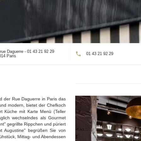
rue Daguerre - 01 43 21 92 29
01 43 21 92 29
((öffnet ein neues Fenster))
014 Paris
nd der Rue Daguerre in Paris das
o und modern, bietet der Chefkoch
rt Küche mit Karte Menü (Teller
äglich wechselndes als Gourmet
nt" gegrillte Rippchen und püriert
rot Augustine" begrüßen Sie von
ühstück, Mittag- und Abendessen