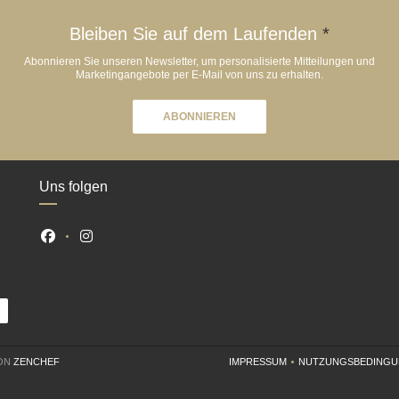
Bleiben Sie auf dem Laufenden
*
Abonnieren Sie unseren Newsletter, um personalisierte Mitteilungen und
Marketingangebote per E-Mail von uns zu erhalten.
ABONNIEREN
Uns folgen
Facebook ((öffnet ein neues Fenster))
Instagram ((öffnet ein neues Fenster))
((ÖFFNET EIN NEUES FENSTER))
VON
ZENCHEF
IMPRESSUM
NUTZUNGSBEDING
((ÖFFNET EIN NEUES FENST
((ÖFF