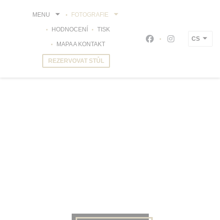
Panel pro správu cookies
MENU
FOTOGRAFIE
HODNOCENÍ
TISK
CS
Facebook ((otevře s
Instagram ((o
MAPA A KONTAKT
REZERVOVAT STŮL