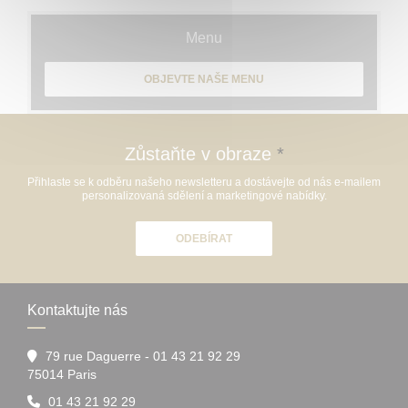
Menu
OBJEVTE NAŠE MENU
Zůstaňte v obraze
*
Přihlaste se k odběru našeho newsletteru a dostávejte od nás e-mailem
personalizovaná sdělení a marketingové nabídky.
ODEBÍRAT
Kontaktujte nás
79 rue Daguerre - 01 43 21 92 29
((otevře se v novém okně))
75014 Paris
01 43 21 92 29