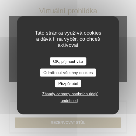
Virtuální prohlídka
Tato stránka využívá cookies
a dává ti na výběr, co chceš
aktivovat
OK, přijmout vše
Odmítnout všechny cookies
Přizpůsobit
Zásady ochrany osobních údajů
undefined
Rezervace
REZERVOVAT STŮL