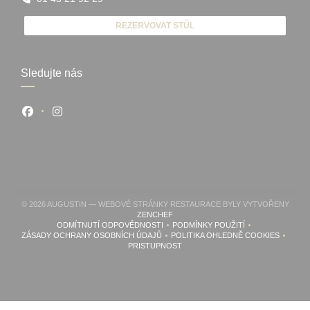
REZERVOVAT STŮL
Sledujte nás
Facebook ((otevře se v novém okně))
Instagram ((otevře se v novém okně))
© 2026 AUGUSTIN — WEBOVÉ STRÁNKY RESTAURACE BYLY VYTVOŘENY
((OTEVŘE SE V NOVÉM OKNĚ))
ZENCHEF
ODMÍTNUTÍ ODPOVĚDNOSTI
PODMÍNKY POUŽITÍ
((OTEVŘE SE V NOVÉM OKNĚ))
((OTEVŘE SE V NOVÉM OK
ZÁSADY OCHRANY OSOBNÍCH ÚDAJŮ
POLITIKA OHLEDNĚ COOKIES
((OTEVŘE SE V NOVÉM OKNĚ))
((OTEVŘE SE V NOVÉ
PRISTUPNOST
((OTEVŘE SE V NOVÉM OKNĚ))