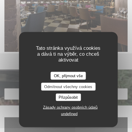
Tato stránka využívá cookies
a dává ti na výběr, co chceš
aktivovat
OK, přijmout vše
Objevte naše menu
Odmítnout všechny cookies
OBJEVTE NAŠE MENU
Přizpůsobit
Zásady ochrany osobních údajů
undefined